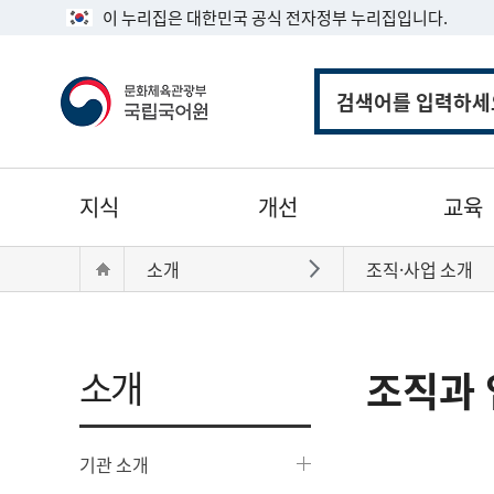
이 누리집은 대한민국 공식 전자정부 누리집입니다.
통
합
검
색
주
지식
개선
교육
메
뉴
현
Home
소개
조직·사업 소개
바로가기
재
위
치:
소개
조직과 
기관 소개