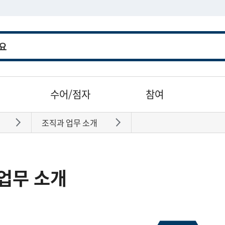
수어/점자
참여
조직과 업무 소개
바로가기
바로가기
업무 소개