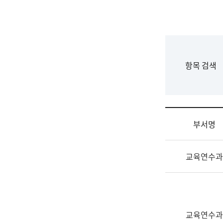
국
립
국
어
원
F
항목 검색
조
o
직
r
도
m
국
어
부서명
원
원
조
장
교육연수과
직
기
및
획
업
연
무
수
소
부
교육연수과
개
기