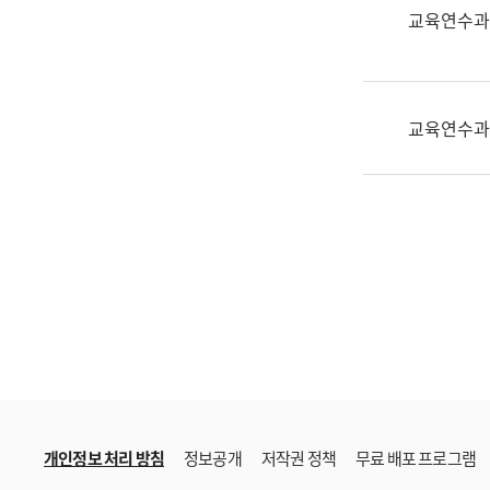
한
교육연수과
국
어
진
흥
교육연수과
과
수
어
점
자
진
흥
과
개인정보 처리 방침
정보공개
저작권 정책
무료 배포 프로그램