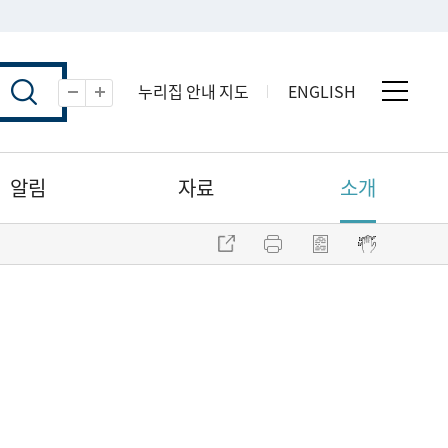
누리집 안내 지도
ENGLISH
전체 
축소
확대
알림
자료
소개
주소 복사
프린트
점자파일 내려받기
점자뷰어 보