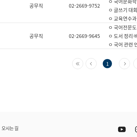
ㅇ 국어문화학
공무직
02-2669-9752
ㅇ 글쓰기 대회
ㅇ 교육연수과
ㅇ 국어전문도
공무직
02-2669-9645
ㅇ 도서 정리·
ㅇ 국어 관련
첫 페이지
이전 페이지
다
1
Yout
오시는 길