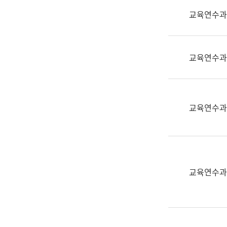
실
교육연수과
어
문
연
구
교육연수과
과
어
문
연
교육연수과
구
과
(사
전
팀)
교육연수과
언
어
정
보
과