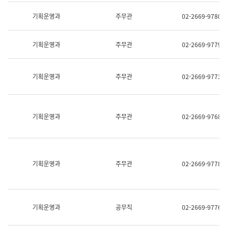
명,
교
직
기획운영과
주무관
02-2669-9780
육
위/
연
직
수
급,
과
기획운영과
주무관
02-2669-9779
전
어
화,
문
담
연
당
기획운영과
주무관
02-2669-9773
구
업
실
무)
어
문
연
기획운영과
주무관
02-2669-9768
구
과
어
문
연
구
기획운영과
주무관
02-2669-9778
과
(사
전
팀)
언
기획운영과
공무직
02-2669-9776
어
정