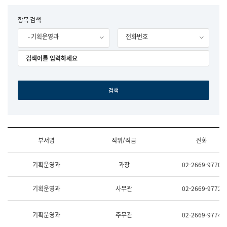
립
국
F
항목 검색
어
o
원
- 기획운영과
전화번호
r
조
m
직
도
국
어
원
원
장
기
획
연
수
부서명
직위/직급
전화
부
기
조
획
기획운영과
과장
02-2669-9770
직
운
및
영
업
과
기획운영과
사무관
02-2669-9772
무
공
소
공
개
언
기획운영과
주무관
02-2669-9774
(부
어
서
과