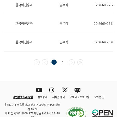
보
한국어진흥과
공무직
02-2669-9764
과
한
국
어
한국어진흥과
공무직
02-2669-9641
진
흥
과
수
한국어진흥과
공무직
02-2669-9678
어
점
자
진
흥
첫 페이지
이전 페이지
다음 페이지
마지막 페이지
1
2
과
Youtube
Instagram
Twitter
blog
개인정보 처리 방침
정보공개
저작권 정책
무료 배포 프로그램
오시는 길
바로 가기
문체부와 소속기관
우) 07511 서울특별시 강서구 금낭화로 154(방화
동 827)
대표 전화: 02-2669-9775(평일 9~12시, 13~18