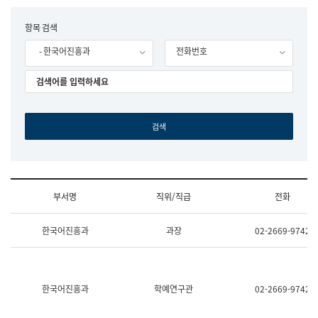
립
국
F
항목 검색
어
o
원
- 한국어진흥과
전화번호
r
조
m
직
도
국
어
원
원
장
기
획
연
수
부서명
직위/직급
전화
부
기
조
획
한국어진흥과
과장
02-2669-9742
직
운
및
영
업
과
무
공
소
공
한국어진흥과
학예연구관
02-2669-9742
개
언
(부
어
서
과