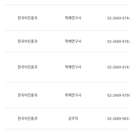
명,
교
직
육
위/
연
한국어진흥과
학예연구사
02-2669-9744
직
수
급,
과
전
어
화,
문
담
연
한국어진흥과
학예연구사
02-2669-9782
당
구
업
실
무)
어
문
연
한국어진흥과
학예연구사
02-2669-9743
구
과
어
문
연
한국어진흥과
학예연구사
02-2669-9786
구
과
(사
전
팀)
한국어진흥과
공무직
02-2669-9631
언
어
정