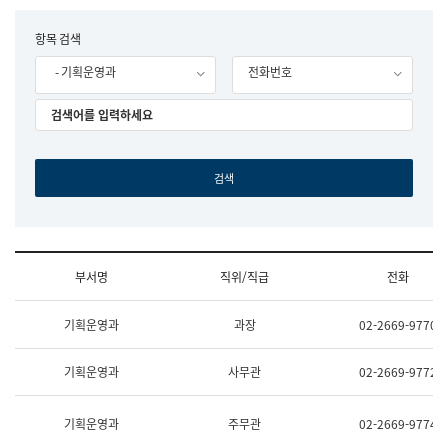
립
국
F
항목 검색
어
o
원
- 기획운영과
전화번호
r
조
m
직
도
국
어
원
원
장
기
획
연
수
부서명
직위/직급
전화
부
기
조
획
기획운영과
과장
02-2669-9770
직
운
및
영
업
과
기획운영과
사무관
02-2669-9772
무
공
소
공
개
언
기획운영과
주무관
02-2669-9774
(부
어
서
과