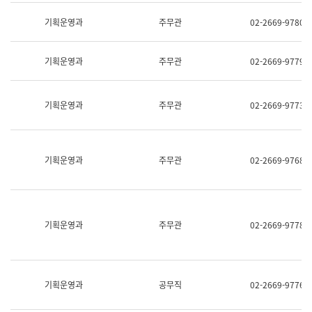
명,
교
직
기획운영과
주무관
02-2669-9780
육
위/
연
직
수
급,
과
기획운영과
주무관
02-2669-9779
전
어
화,
문
담
연
당
기획운영과
주무관
02-2669-9773
구
업
실
무)
어
문
연
기획운영과
주무관
02-2669-9768
구
과
어
문
연
구
기획운영과
주무관
02-2669-9778
과
(사
전
팀)
언
기획운영과
공무직
02-2669-9776
어
정