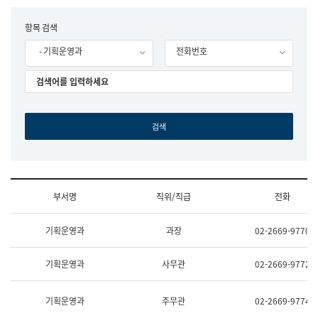
립
국
F
항목 검색
어
o
원
- 기획운영과
전화번호
r
조
m
직
도
국
어
원
원
장
기
획
연
수
부서명
직위/직급
전화
부
기
조
획
기획운영과
과장
02-2669-9770
직
운
및
영
업
과
기획운영과
사무관
02-2669-9772
무
공
소
공
개
언
기획운영과
주무관
02-2669-9774
(부
어
서
과