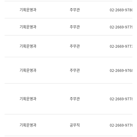
명,
교
직
기획운영과
주무관
02-2669-9780
육
위/
연
직
수
급,
과
기획운영과
주무관
02-2669-9779
전
어
화,
문
담
연
당
기획운영과
주무관
02-2669-9773
구
업
실
무)
어
문
연
기획운영과
주무관
02-2669-9768
구
과
어
문
연
구
기획운영과
주무관
02-2669-9778
과
(사
전
팀)
언
기획운영과
공무직
02-2669-9776
어
정