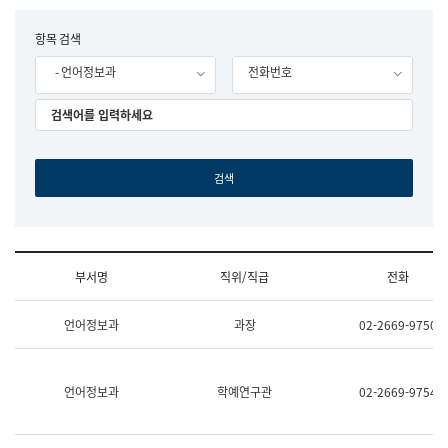
립
국
F
항목 검색
어
o
원
- 언어정보과
전화번호
r
조
m
직
도
국
어
원
원
장
기
획
연
수
부서명
직위/직급
전화
부
기
조
획
언어정보과
과장
02-2669-9750
직
운
및
영
업
과
무
공
언어정보과
학예연구관
02-2669-9754
소
공
개
언
(부
어
서
과