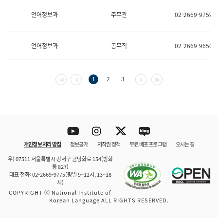
보
과
언어정보과
주무관
02-2669-9759
한
국
어
언어정보과
공무직
02-2669-9650
진
흥
과
수
첫 페이지
이전 페이지
다음 페이지
마지막 페이지
1
2
3
어
점
자
진
흥
과
Youtube
Instagram
Twitter
blog
개인정보 처리 방침
정보공개
저작권 정책
무료 배포 프로그램
오시는 길
바로 가기
문체부와 소속기관
우) 07511 서울특별시 강서구 금낭화로 154(방화
동 827)
대표 전화: 02-2669-9775(평일 9~12시, 13~18
시)
COPYRIGHT ⓒ National Institute of
Korean Language ALL RIGHTS RESERVED.