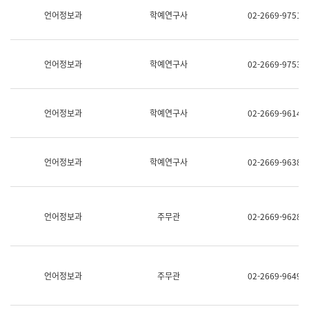
명,
교
언어정보과
학예연구사
02-2669-9751
직
육
위/
연
직
수
급,
과
언어정보과
학예연구사
02-2669-9753
전
어
화,
문
담
연
당
구
언어정보과
학예연구사
02-2669-9614
업
실
무)
어
문
연
언어정보과
학예연구사
02-2669-9638
구
과
어
문
연
언어정보과
주무관
02-2669-9628
구
과
(사
전
팀)
언어정보과
주무관
02-2669-9649
언
어
정