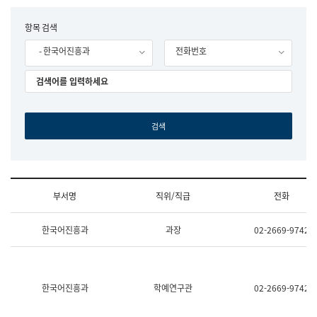
립
국
F
항목 검색
어
o
원
- 한국어진흥과
전화번호
r
조
m
직
도
국
어
원
원
장
기
획
연
수
부서명
직위/직급
전화
부
기
조
획
한국어진흥과
과장
02-2669-9742
직
운
및
영
업
과
무
공
소
공
한국어진흥과
학예연구관
02-2669-9742
개
언
(부
어
서
과