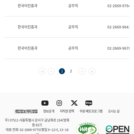
보
한국어진흥과
공무직
02-2669-9764
과
한
국
어
한국어진흥과
공무직
02-2669-9641
진
흥
과
수
한국어진흥과
공무직
02-2669-9678
어
점
자
진
흥
첫 페이지
이전 페이지
다음 페이지
마지막 페이지
1
2
과
Youtube
Instagram
Twitter
blog
개인정보 처리 방침
정보공개
저작권 정책
무료 배포 프로그램
오시는 길
바로 가기
문체부와 소속기관
우) 07511 서울특별시 강서구 금낭화로 154(방화
동 827)
대표 전화: 02-2669-9775(평일 9~12시, 13~18