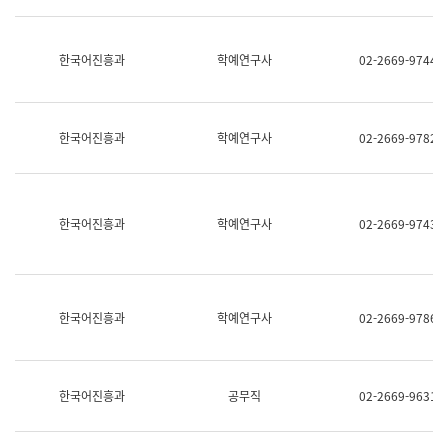
명,
교
직
육
위/
연
한국어진흥과
학예연구사
02-2669-9744
직
수
급,
과
전
어
화,
문
담
연
한국어진흥과
학예연구사
02-2669-9782
당
구
업
실
무)
어
문
연
한국어진흥과
학예연구사
02-2669-9743
구
과
어
문
연
한국어진흥과
학예연구사
02-2669-9786
구
과
(사
전
팀)
한국어진흥과
공무직
02-2669-9631
언
어
정