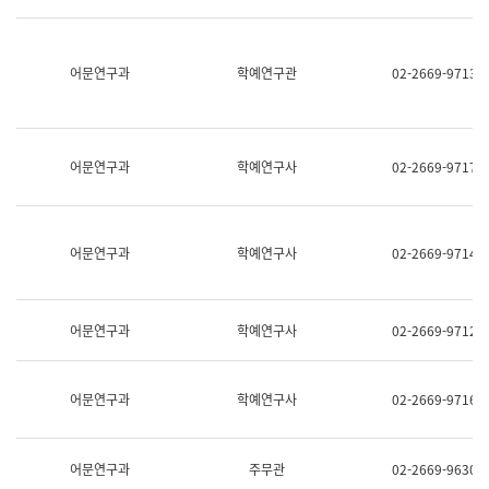
명,
교
직
육
위/
연
직
어문연구과
학예연구관
02-2669-9713
수
급,
과
전
어
화,
문
담
연
당
구
어문연구과
학예연구사
02-2669-9717
업
실
무)
어
문
연
어문연구과
학예연구사
02-2669-9714
구
과
어
문
어문연구과
학예연구사
02-2669-9712
연
구
과
(사
어문연구과
학예연구사
02-2669-9716
전
팀)
언
어
어문연구과
주무관
02-2669-9630
정