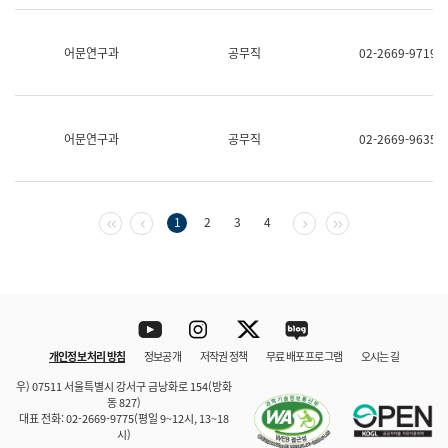
보
과
한
어문연구과
공무직
02-2669-9719
국
어
진
흥
과
어문연구과
공무직
02-2669-9635
수
어
점
자
진
첫 페이지
이전 페이지
다음 페이지
마지막 페이지
1
2
3
4
흥
과
Youtube
Instagram
Twitter
blog
개인정보 처리 방침
정보공개
저작권 정책
무료 배포 프로그램
오시는 길
바로 가기
문체부와 소속기관
우) 07511 서울특별시 강서구 금낭화로 154(방화
동 827)
대표 전화: 02-2669-9775(평일 9~12시, 13~18
시)