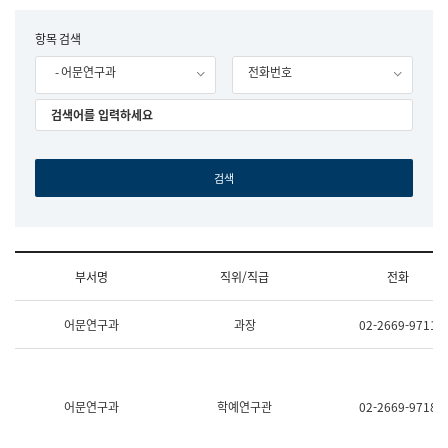
립
국
F
항목 검색
어
o
원
- 어문연구과
전화번호
r
조
m
직
도
국
어
원
원
장
기
획
연
수
부서명
직위/직급
전화
부
기
조
획
어문연구과
과장
02-2669-9711
직
운
및
영
업
과
무
공
소
공
어문연구과
학예연구관
02-2669-9718
개
언
(부
어
서
과