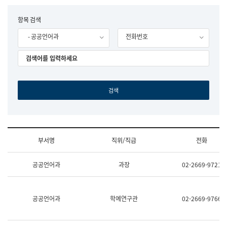
립
국
F
항목 검색
어
o
원
- 공공언어과
전화번호
r
조
m
직
도
국
어
원
원
장
기
획
연
수
부서명
직위/직급
전화
부
기
조
획
공공언어과
과장
02-2669-9721
직
운
및
영
업
과
무
공
공공언어과
학예연구관
02-2669-9766
소
공
개
언
(부
어
서
과