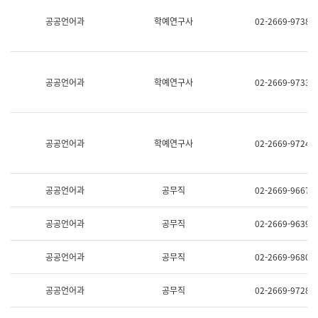
명,
교
공공언어과
학예연구사
02-2669-9738
직
육
위/
연
직
수
급,
과
전
어
공공언어과
학예연구사
02-2669-9733
화,
문
담
연
당
구
업
실
무)
어
공공언어과
학예연구사
02-2669-9724
문
연
구
과
공공언어과
공무직
02-2669-9667
어
문
연
공공언어과
공무직
02-2669-9639
구
과
(사
공공언어과
공무직
02-2669-9680
전
팀)
언
공공언어과
공무직
02-2669-9728
어
정