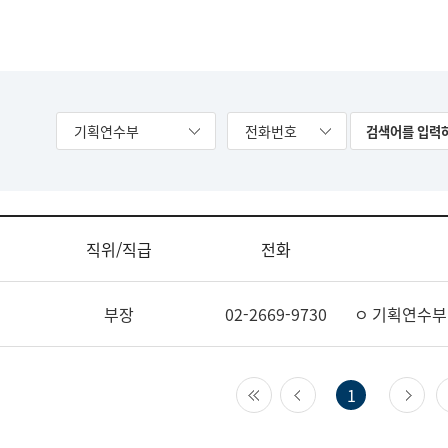
기획연수부
전화번호
직위/직급
전화
부장
02-2669-9730
ㅇ 기획연수부
첫 페이지
이전 페이지
다
1