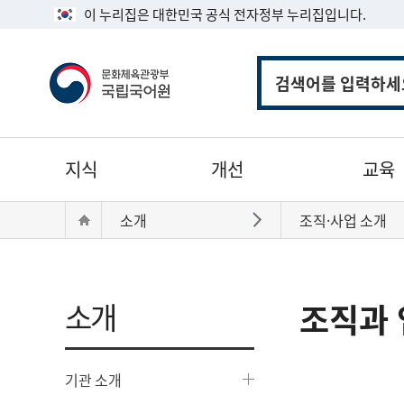
이 누리집은 대한민국 공식 전자정부 누리집입니다.
통
합
검
색
주
지식
개선
교육
메
뉴
현
Home
소개
조직·사업 소개
바로가기
재
위
치:
소개
조직과 
기관 소개