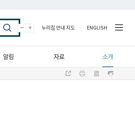
누리집 안내 지도
ENGLISH
전체 
축소
확대
알림
자료
소개
주소 복사
프린트
점자파일 내려받기
점자뷰어 보