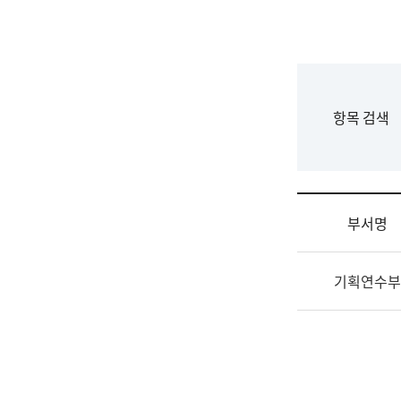
국
립
국
어
원
F
항목 검색
조
o
직
r
도
m
국
어
부서명
원
원
조
장
기획연수부
직
기
및
획
업
연
무
수
소
부
개
기