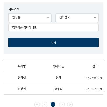
립
국
F
항목 검색
어
o
원
원장실
전화번호
r
조
m
직
도
국
어
원
원
장
기
획
연
수
부서명
직위/직급
전화
부
기
조
획
원장실
원장
02-2669-9700
직
운
및
영
업
과
원장실
공무직
02-2669-9702
무
공
소
공
개
언
(부
어
첫 페이지
이전 페이지
다음 페이지
마지막 페이지
1
서
과