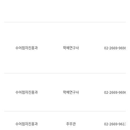
명,
교
직
육
위/
연
직
수
급,
과
전
어
화,
문
담
연
당
구
수어점자진흥과
학예연구사
02-2669-9698
업
실
무)
어
문
연
구
과
어
문
연
수어점자진흥과
학예연구사
02-2669-9696
구
과
(사
전
팀)
언
어
수어점자진흥과
주무관
02-2669-9613
정