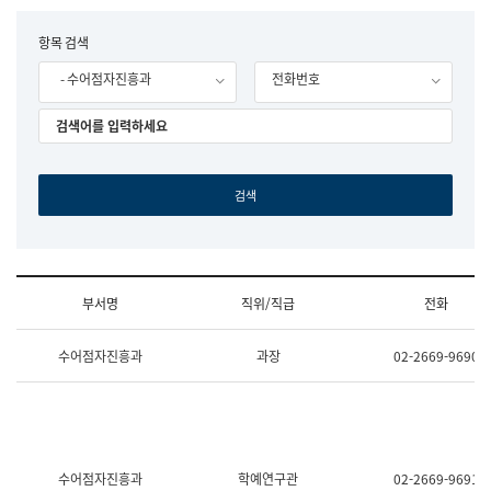
립
국
F
항목 검색
어
o
원
- 수어점자진흥과
전화번호
r
조
m
직
도
국
어
원
원
장
기
획
연
수
부서명
직위/직급
전화
부
기
조
획
수어점자진흥과
과장
02-2669-9690
직
운
및
영
업
과
무
공
소
공
개
언
(부
어
수어점자진흥과
학예연구관
02-2669-9691
서
과