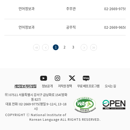
보
과
언어정보과
주무관
02-2669-9759
한
국
어
언어정보과
공무직
02-2669-9650
진
흥
과
수
첫 페이지
이전 페이지
다음 페이지
마지막 페이지
1
2
3
어
점
자
진
흥
과
Youtube
Instagram
Twitter
blog
개인정보 처리 방침
정보공개
저작권 정책
무료 배포 프로그램
오시는 길
바로 가기
문체부와 소속기관
우) 07511 서울특별시 강서구 금낭화로 154(방화
동 827)
대표 전화: 02-2669-9775(평일 9~12시, 13~18
시)
COPYRIGHT ⓒ National Institute of
Korean Language ALL RIGHTS RESERVED.