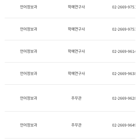
명,
교
언어정보과
학예연구사
02-2669-9751
직
육
위/
연
직
수
급,
과
언어정보과
학예연구사
02-2669-9753
전
어
화,
문
담
연
당
구
언어정보과
학예연구사
02-2669-9614
업
실
무)
어
문
연
언어정보과
학예연구사
02-2669-9638
구
과
어
문
연
언어정보과
주무관
02-2669-9628
구
과
(사
전
팀)
언어정보과
주무관
02-2669-9649
언
어
정