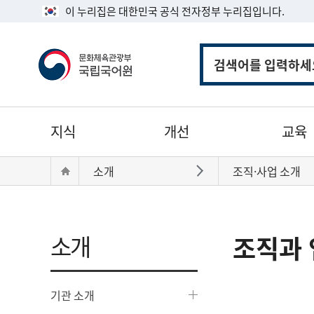
이 누리집은 대한민국 공식 전자정부 누리집입니다.
통
합
검
색
주
지식
개선
교육
메
뉴
현
Home
소개
조직·사업 소개
바로가기
재
위
치:
소개
조직과 
기관 소개