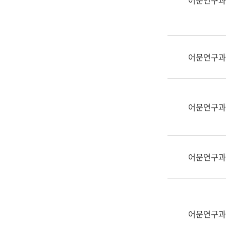
어문연구과
실
어
문
연
구
어문연구과
과
어
문
연
어문연구과
구
과
(사
전
어문연구과
팀)
언
어
정
보
어문연구과
과