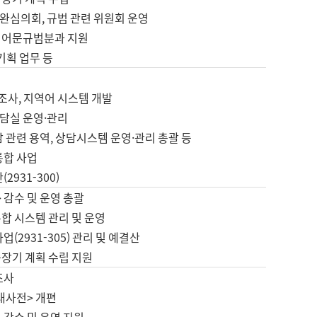
완심의회, 규범 관련 위원회 운영
 어문규범분과 지원
 기획 업무 등
업
 조사, 지역어 시스템 개발
담실 운영·관리
 관련 용역, 상담시스템 운영·관리 총괄 등
통합 사업
2931-300)
 감수 및 운영 총괄
합 시스템 관리 및 운영
업(2931-305) 관리 및 예결산
중장기 계획 수립 지원
조사
대사전> 개편