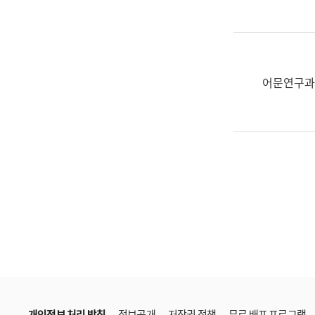
한
국
어
진
흥
어문연구과
과
수
어
점
자
진
흥
과
개인정보 처리 방침
정보공개
저작권 정책
무료 배포 프로그램