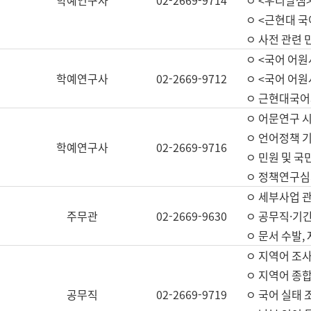
학예연구사
02-2669-9714
ㅇ <우리말샘>
ㅇ <근현대 
ㅇ 사전 관련 
ㅇ <국어 어원
학예연구사
02-2669-9712
ㅇ <국어 어원
ㅇ 근현대국어
ㅇ 어문연구 시
ㅇ 언어정책 기
학예연구사
02-2669-9716
ㅇ 민원 및 국
ㅇ 정책연구심
ㅇ 세부사업 관리
주무관
02-2669-9630
ㅇ 공무직·기간
ㅇ 문서 수발,
ㅇ 지역어 조사
ㅇ 지역어 종합
공무직
02-2669-9719
ㅇ 국어 실태 