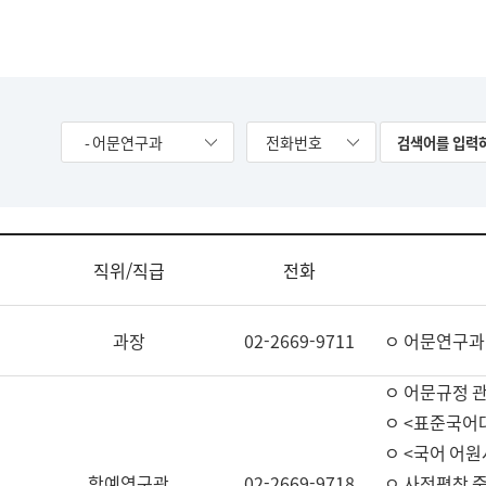
- 어문연구과
전화번호
직위/직급
전화
과장
02-2669-9711
ㅇ 어문연구과
ㅇ 어문규정 
ㅇ <표준국어
ㅇ <국어 어원
학예연구관
02-2669-9718
ㅇ 사전편찬 