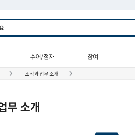
수어/점자
참여
조직과 업무 소개
바로가기
바로가기
업무 소개