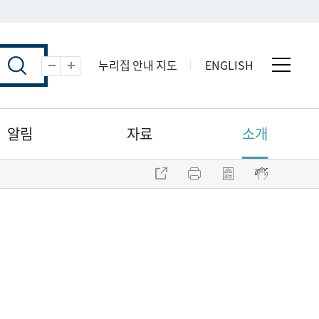
누리집 안내 지도
ENGLISH
전체 
축소
확대
알림
자료
소개
주소 복사
프린트
점자파일 내려받기
점자뷰어 보