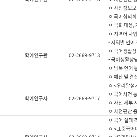
ㅇ 사전정보보
ㅇ 국어심의회
ㅇ 국회 대응,
ㅇ 지역어 사
- 지역별 언어
ㅇ 국어생활상
학예연구관
02-2669-9713
- 국어생활상담
ㅇ 남북 언어 
ㅇ 예산 및 결산(
ㅇ <우리말샘>
ㅇ 국어사전 통
학예연구사
02-2669-9717
ㅇ 사전 세부 사
ㅇ 사전편찬 
ㅇ 국어 실태 
ㅇ <표준국어