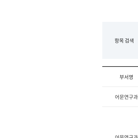
국
립
국
어
원
F
항목 검색
조
o
직
r
도
m
국
어
부서명
원
원
조
장
어문연구과
직
기
및
획
업
연
무
수
소
부
개
기
어문연구과