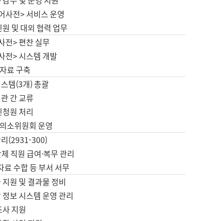
 감수 및 운영 지원
국어사전> 서비스 운영
민원 및 대외 협력 업무
사전> 편찬 실무
사전> 시스템 개발
자료 구축
스템(3개) 총괄
관 간 교류
민청원 처리
의소위원회 운영
(2931-300)
제 직원 급여·복무 관리
 자료 수합 등 부서 서무
 지원 및 결과물 정비
 정보 시스템 운영 관리
조사 지원