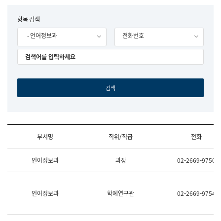
립
국
F
항목 검색
어
o
원
- 언어정보과
전화번호
r
조
m
직
도
국
어
원
원
장
기
획
연
수
부서명
직위/직급
전화
부
기
조
획
언어정보과
과장
02-2669-9750
직
운
및
영
업
과
무
공
언어정보과
학예연구관
02-2669-9754
소
공
개
언
(부
어
서
과