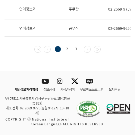
보
과
언어정보과
주무관
02-2669-9759
한
국
어
언어정보과
공무직
02-2669-9650
진
흥
과
수
첫 페이지
이전 페이지
다음 페이지
마지막 페이지
1
2
3
어
점
자
진
흥
과
Youtube
Instagram
Twitter
blog
개인정보 처리 방침
정보공개
저작권 정책
무료 배포 프로그램
오시는 길
바로 가기
문체부와 소속기관
우) 07511 서울특별시 강서구 금낭화로 154(방화
동 827)
대표 전화: 02-2669-9775(평일 9~12시, 13~18
시)
COPYRIGHT ⓒ National Institute of
Korean Language ALL RIGHTS RESERVED.