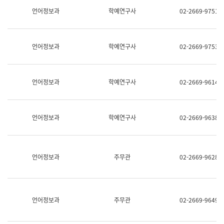
명,
교
언어정보과
학예연구사
02-2669-9751
직
육
위/
연
직
수
급,
과
언어정보과
학예연구사
02-2669-9753
전
어
화,
문
담
연
당
구
언어정보과
학예연구사
02-2669-9614
업
실
무)
어
문
연
언어정보과
학예연구사
02-2669-9638
구
과
어
문
연
언어정보과
주무관
02-2669-9628
구
과
(사
전
팀)
언어정보과
주무관
02-2669-9649
언
어
정