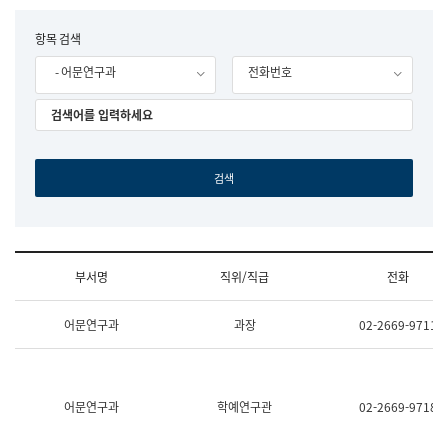
립
국
F
항목 검색
어
o
원
- 어문연구과
전화번호
r
조
m
직
도
국
어
원
원
장
기
획
연
수
부서명
직위/직급
전화
부
기
조
획
어문연구과
과장
02-2669-9711
직
운
및
영
업
과
무
공
소
공
어문연구과
학예연구관
02-2669-9718
개
언
(부
어
서
과