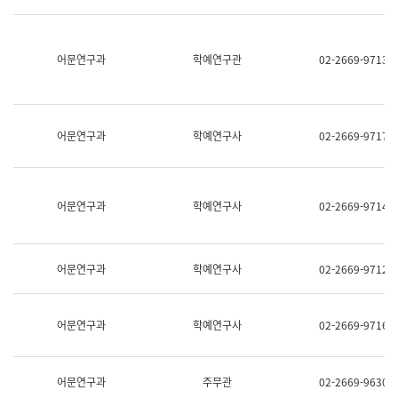
명,
교
직
육
위/
연
직
어문연구과
학예연구관
02-2669-9713
수
급,
과
전
어
화,
문
담
연
당
구
어문연구과
학예연구사
02-2669-9717
업
실
무)
어
문
연
어문연구과
학예연구사
02-2669-9714
구
과
어
문
어문연구과
학예연구사
02-2669-9712
연
구
과
(사
어문연구과
학예연구사
02-2669-9716
전
팀)
언
어
어문연구과
주무관
02-2669-9630
정