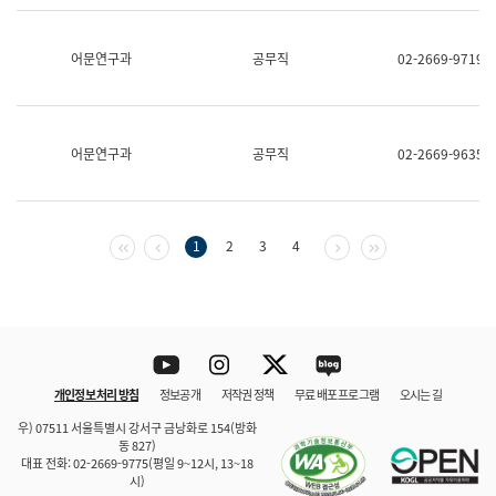
보
과
한
어문연구과
공무직
02-2669-9719
국
어
진
흥
과
어문연구과
공무직
02-2669-9635
수
어
점
자
진
첫 페이지
이전 페이지
다음 페이지
마지막 페이지
1
2
3
4
흥
과
Youtube
Instagram
Twitter
blog
개인정보 처리 방침
정보공개
저작권 정책
무료 배포 프로그램
오시는 길
바로 가기
문체부와 소속기관
우) 07511 서울특별시 강서구 금낭화로 154(방화
동 827)
대표 전화: 02-2669-9775(평일 9~12시, 13~18
시)