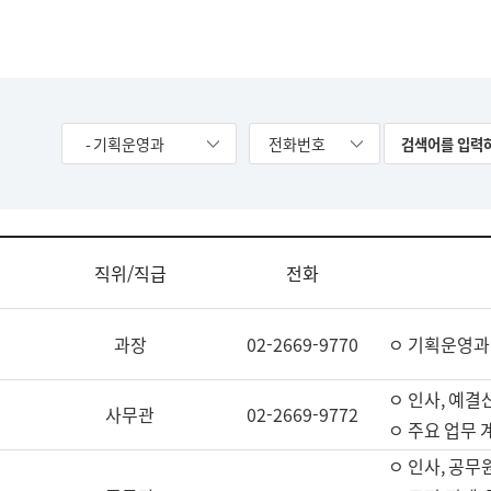
- 기획운영과
전화번호
직위/직급
전화
과장
02-2669-9770
ㅇ 기획운영과
ㅇ 인사, 예결산
사무관
02-2669-9772
ㅇ 주요 업무 
ㅇ 인사, 공무