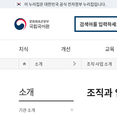
이 누리집은 대한민국 공식 전자정부 누리집입니다.
통
합
검
색
주
지식
개선
교육
메
뉴
현
Home
소개
조직·사업 소개
바로가기
재
위
치:
소개
조직과 
기관 소개