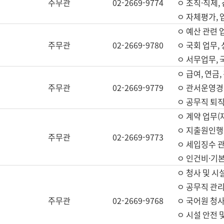
주무관
02-2669-9774
ㅇ 조직·직제,
ㅇ 자체평가,
ㅇ 예산 관련 
주무관
02-2669-9780
ㅇ 국회 업무
ㅇ 서무업무,
ㅇ 급여, 연금
주무관
02-2669-9779
ㅇ 관서운영경비
ㅇ 공무직 퇴직
ㅇ 계약 업무(
ㅇ 지출원인행위
주무관
02-2669-9773
ㅇ 세입징수 
ㅇ 인건비·기
ㅇ 청사 및 시
ㅇ 공무직 관리
주무관
02-2669-9768
ㅇ 국어원 청
ㅇ 시설 안전 