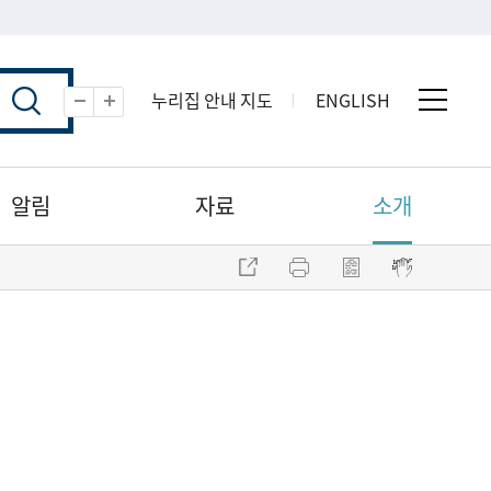
누리집 안내 지도
ENGLISH
전체 
축소
확대
알림
자료
소개
주소 복사
프린트
점자파일 내려받기
점자뷰어 보