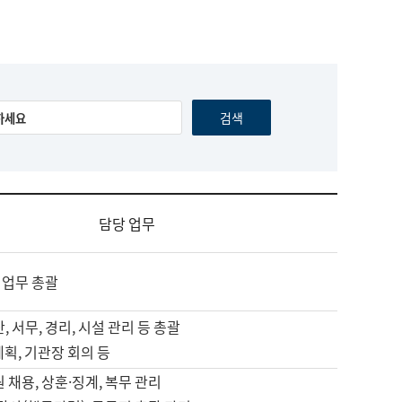
담당 업무
 업무 총괄
, 서무, 경리, 시설 관리 등 총괄
계획, 기관장 회의 등
원 채용, 상훈·징계, 복무 관리