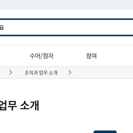
수어/점자
참여
조직과 업무 소개
바로가기
바로가기
업무 소개