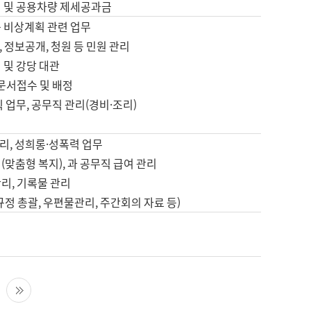
영 및 공용차량 제세공과금
등 비상계획 관련 업무
 정보공개, 청원 등 민원 관리
 및 강당 대관
 문서접수 및 배정
직 업무, 공무직 관리(경비·조리)
영
리, 성희롱·성폭력 업무
(맞춤형 복지), 과 공무직 급여 관리
리, 기록물 관리
규정 총괄, 우편물관리, 주간회의 자료 등)
영
다음 페이지
마지막 페이지