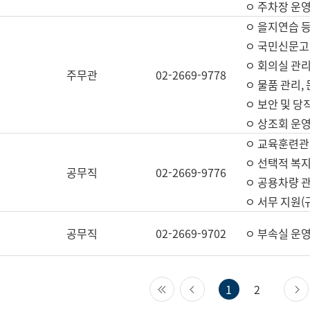
ㅇ 주차장 운
ㅇ 을지연습 
ㅇ 국민신문고,
ㅇ 회의실 관리
주무관
02-2669-9778
ㅇ 물품 관리,
ㅇ 보안 및 당
ㅇ 상조회 운
ㅇ 교육훈련관
ㅇ 선택적 복지
공무직
02-2669-9776
ㅇ 공용차량 관
ㅇ 서무 지원(
공무직
02-2669-9702
ㅇ 부속실 운
첫 페이지
이전 페이지
1
2