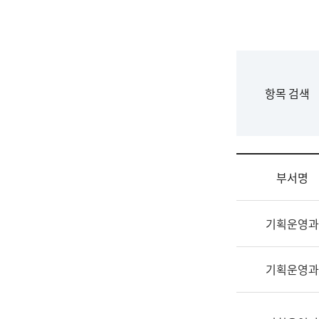
국
립
국
어
원
F
항목 검색
조
o
직
r
도
m
국
어
부서명
원
원
조
장
기획운영과
직
기
및
획
업
연
기획운영과
무
수
소
부
개
기