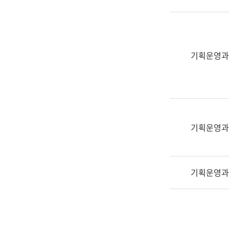
실
어
문
연
구
기획운영과
과
어
문
연
구
과
기획운영과
(사
전
팀)
기획운영과
언
어
정
보
과