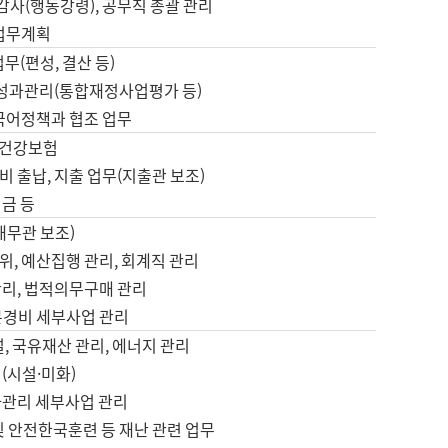
 감사(행동강령), 공무직 총괄 관리
 업무계획
업무(편성, 결산 등)
, 성과관리(통합재정사업평가 등)
 국어정책과 협조 업무
, 건강보험
 출납, 지출 업무(지출관 보조)
금 등
재무관 보조)
, 예산집행 관리, 회계직 관리
관리, 법적의무구매 관리
본경비 세부사업 관리
설, 국유재산 관리, 에너지 관리
(시설·미화)
사관리 세부사업 관리
및 안전한국훈련 등 재난 관련 업무