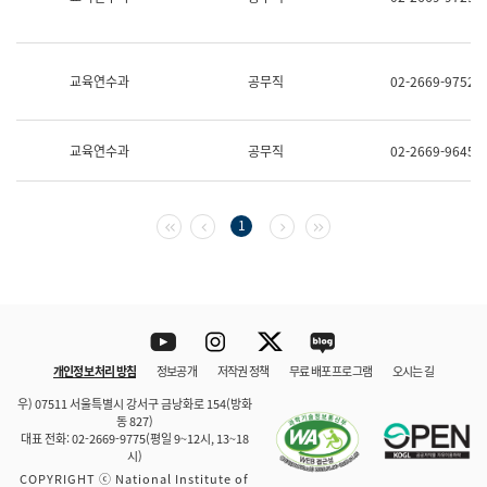
보
과
한
국
교육연수과
공무직
02-2669-9752
어
진
흥
과
교육연수과
공무직
02-2669-9645
수
어
점
자
첫 페이지
이전 페이지
다음 페이지
마지막 페이지
1
진
흥
과
Youtube
Instagram
Twitter
blog
개인정보 처리 방침
정보공개
저작권 정책
무료 배포 프로그램
오시는 길
바로 가기
문체부와 소속기관
우) 07511 서울특별시 강서구 금낭화로 154(방화
동 827)
대표 전화: 02-2669-9775(평일 9~12시, 13~18
시)
COPYRIGHT ⓒ National Institute of