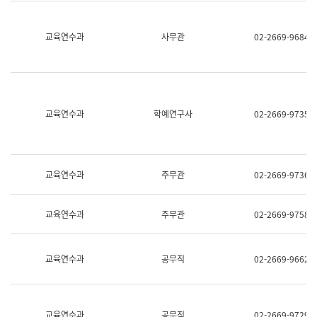
명,
교
직
육
위/
연
교육연수과
사무관
02-2669-9684
직
수
급,
과
전
어
화,
문
담
연
당
구
교육연수과
학예연구사
02-2669-9735
업
실
무)
어
문
연
구
교육연수과
주무관
02-2669-9736
과
어
문
교육연수과
주무관
02-2669-9758
연
구
과
(사
교육연수과
공무직
02-2669-9662
전
팀)
언
어
정
교육연수과
공무직
02-2669-9729