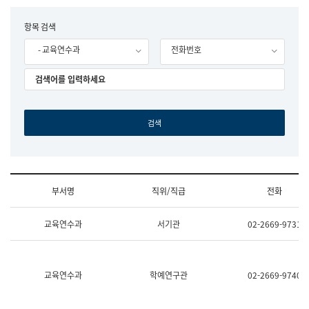
립
국
F
항목 검색
어
o
원
- 교육연수과
전화번호
r
조
m
직
도
국
어
원
원
장
기
획
연
수
부서명
직위/직급
전화
부
기
조
획
교육연수과
서기관
02-2669-9731
직
운
및
영
업
과
무
공
소
공
교육연수과
학예연구관
02-2669-9740
개
언
(부
어
서
과