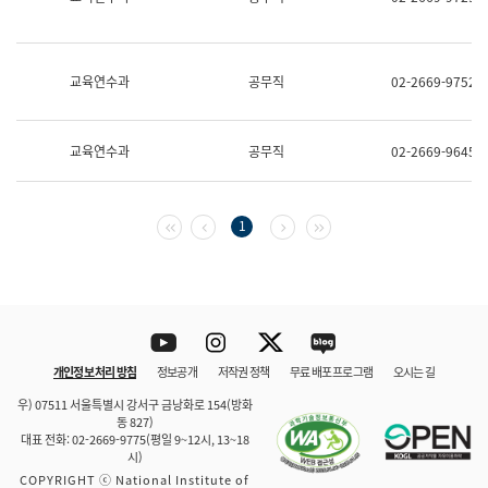
보
과
한
국
교육연수과
공무직
02-2669-9752
어
진
흥
과
교육연수과
공무직
02-2669-9645
수
어
점
자
첫 페이지
이전 페이지
다음 페이지
마지막 페이지
1
진
흥
과
Youtube
Instagram
Twitter
blog
개인정보 처리 방침
정보공개
저작권 정책
무료 배포 프로그램
오시는 길
바로 가기
문체부와 소속기관
우) 07511 서울특별시 강서구 금낭화로 154(방화
동 827)
대표 전화: 02-2669-9775(평일 9~12시, 13~18
시)
COPYRIGHT ⓒ National Institute of