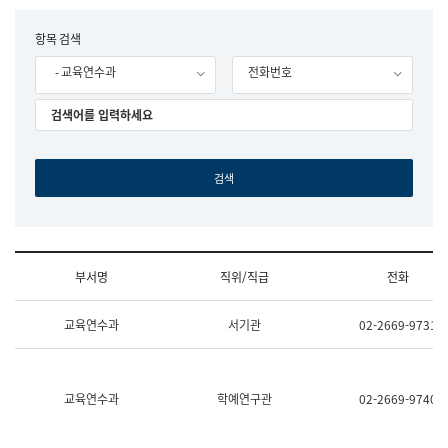
립
국
F
항목 검색
어
o
원
- 교육연수과
전화번호
r
조
m
직
도
국
어
원
원
장
기
획
연
수
부서명
직위/직급
전화
부
기
조
획
교육연수과
서기관
02-2669-9731
직
운
및
영
업
과
무
공
소
공
교육연수과
학예연구관
02-2669-9740
개
언
(부
어
서
과