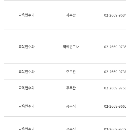
명,
교
직
육
위/
연
교육연수과
사무관
02-2669-9684
직
수
급,
과
전
어
화,
문
담
연
당
구
교육연수과
학예연구사
02-2669-9735
업
실
무)
어
문
연
구
교육연수과
주무관
02-2669-9736
과
어
문
교육연수과
주무관
02-2669-9758
연
구
과
(사
교육연수과
공무직
02-2669-9662
전
팀)
언
어
정
교육연수과
공무직
02-2669-9729