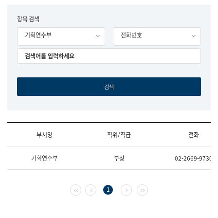
립
국
F
항목 검색
어
o
원
기획연수부
전화번호
r
조
m
직
도
국
어
원
원
장
기
획
연
수
부서명
직위/직급
전화
부
기
조
획
기획연수부
부장
02-2669-9730
직
운
및
영
업
과
무
공
첫 페이지
이전 페이지
다음 페이지
마지막 페이지
1
소
공
개
언
(부
어
서
과