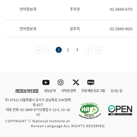
보
과
언어정보과
주무관
02-2669-9759
한
국
어
언어정보과
공무직
02-2669-9650
진
흥
과
수
첫 페이지
이전 페이지
다음 페이지
마지막 페이지
1
2
3
어
점
자
진
흥
과
Youtube
Instagram
Twitter
blog
개인정보 처리 방침
정보공개
저작권 정책
무료 배포 프로그램
오시는 길
바로 가기
문체부와 소속기관
우) 07511 서울특별시 강서구 금낭화로 154(방화
동 827)
대표 전화: 02-2669-9775(평일 9~12시, 13~18
시)
COPYRIGHT ⓒ National Institute of
Korean Language ALL RIGHTS RESERVED.