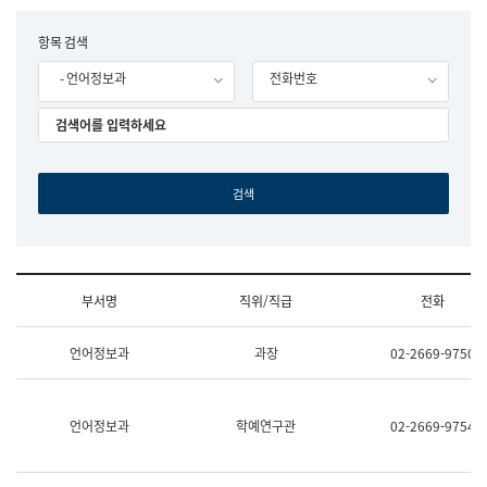
립
국
F
항목 검색
어
o
원
- 언어정보과
전화번호
r
조
m
직
도
국
어
원
원
장
기
획
연
수
부서명
직위/직급
전화
부
기
조
획
언어정보과
과장
02-2669-9750
직
운
및
영
업
과
무
공
언어정보과
학예연구관
02-2669-9754
소
공
개
언
(부
어
서
과