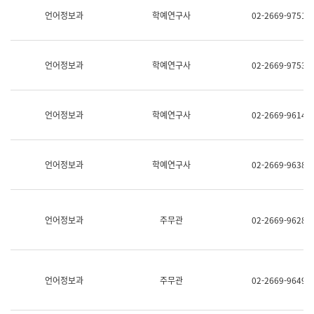
명,
교
언어정보과
학예연구사
02-2669-9751
직
육
위/
연
직
수
급,
과
언어정보과
학예연구사
02-2669-9753
전
어
화,
문
담
연
당
구
언어정보과
학예연구사
02-2669-9614
업
실
무)
어
문
연
언어정보과
학예연구사
02-2669-9638
구
과
어
문
연
언어정보과
주무관
02-2669-9628
구
과
(사
전
팀)
언어정보과
주무관
02-2669-9649
언
어
정