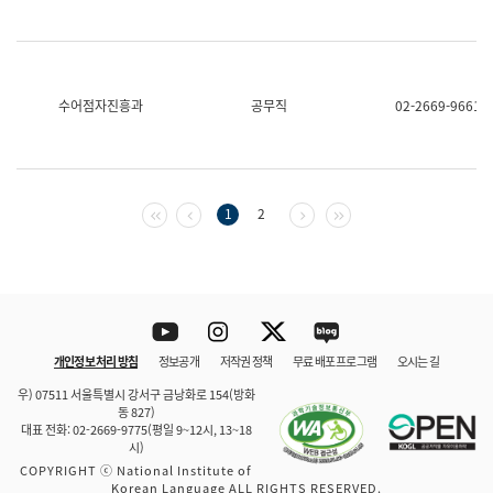
수어점자진흥과
공무직
02-2669-9661
첫 페이지
이전 페이지
다음 페이지
마지막 페이지
1
2
Youtube
Instagram
Twitter
blog
개인정보 처리 방침
정보공개
저작권 정책
무료 배포 프로그램
오시는 길
바로 가기
문체부와 소속기관
우) 07511 서울특별시 강서구 금낭화로 154(방화
동 827)
대표 전화: 02-2669-9775(평일 9~12시, 13~18
시)
COPYRIGHT ⓒ National Institute of
Korean Language ALL RIGHTS RESERVED.