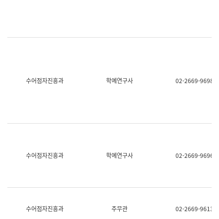
명,
교
직
육
위/
연
직
수
급,
과
전
어
화,
문
담
연
당
구
수어점자진흥과
학예연구사
02-2669-9698
업
실
무)
어
문
연
구
과
어
문
연
수어점자진흥과
학예연구사
02-2669-9696
구
과
(사
전
팀)
언
어
수어점자진흥과
주무관
02-2669-9613
정