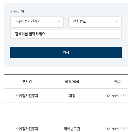
립
국
F
항목 검색
어
o
원
- 수어점자진흥과
전화번호
r
조
m
직
도
국
어
원
원
장
기
획
연
수
부서명
직위/직급
전화
부
기
조
획
수어점자진흥과
과장
02-2669-9690
직
운
및
영
업
과
무
공
소
공
개
언
(부
어
수어점자진흥과
학예연구관
02-2669-9691
서
과