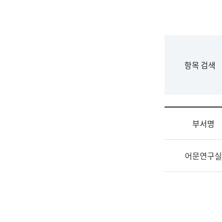
국
립
국
어
원
F
항목 검색
조
o
직
r
도
m
국
어
부서명
원
원
조
장
어문연구실
직
기
및
획
업
연
무
수
소
부
개
기