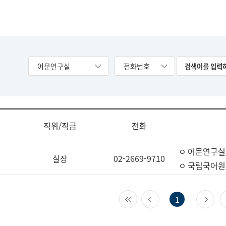
어문연구실
전화번호
직위/직급
전화
ㅇ 어문연구실
실장
02-2669-9710
ㅇ 국립국어원
첫 페이지
이전 페이지
다
1