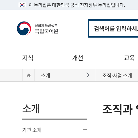
이 누리집은 대한민국 공식 전자정부 누리집입니다.
통
합
검
색
주
지식
개선
교육
메
뉴
현
Home
소개
조직·사업 소개
바로가기
재
위
치:
소개
조직과 
기관 소개