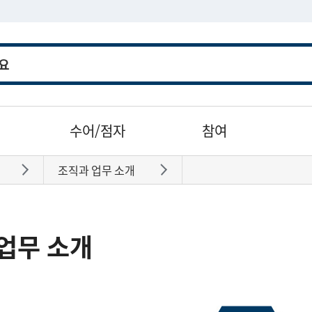
수어/점자
참여
조직과 업무 소개
바로가기
바로가기
업무 소개