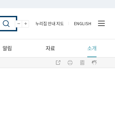
누리집 안내 지도
ENGLISH
전체 
축소
확대
알림
자료
소개
주소 복사
프린트
점자파일 내려받기
점자뷰어 보