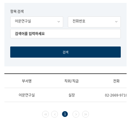
립
국
F
항목 검색
어
o
원
어문연구실
전화번호
r
조
m
직
도
국
어
원
원
장
기
획
연
수
부서명
직위/직급
전화
부
기
조
획
어문연구실
실장
02-2669-9710
직
운
및
영
업
과
무
공
첫 페이지
이전 페이지
다음 페이지
마지막 페이지
1
소
공
개
언
(부
어
서
과