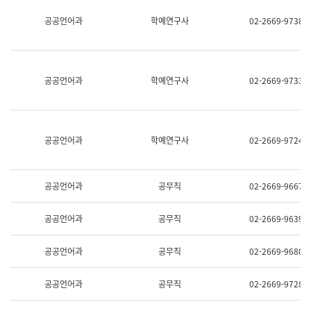
명,
교
공공언어과
학예연구사
02-2669-9738
직
육
위/
연
직
수
급,
과
전
어
공공언어과
학예연구사
02-2669-9733
화,
문
담
연
당
구
업
실
무)
어
공공언어과
학예연구사
02-2669-9724
문
연
구
과
공공언어과
공무직
02-2669-9667
어
문
연
공공언어과
공무직
02-2669-9639
구
과
(사
공공언어과
공무직
02-2669-9680
전
팀)
언
공공언어과
공무직
02-2669-9728
어
정