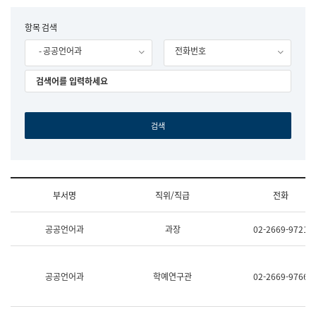
립
국
F
항목 검색
어
o
원
- 공공언어과
전화번호
r
조
m
직
도
국
어
원
원
장
기
획
연
수
부서명
직위/직급
전화
부
기
조
획
공공언어과
과장
02-2669-9721
직
운
및
영
업
과
무
공
공공언어과
학예연구관
02-2669-9766
소
공
개
언
(부
어
서
과