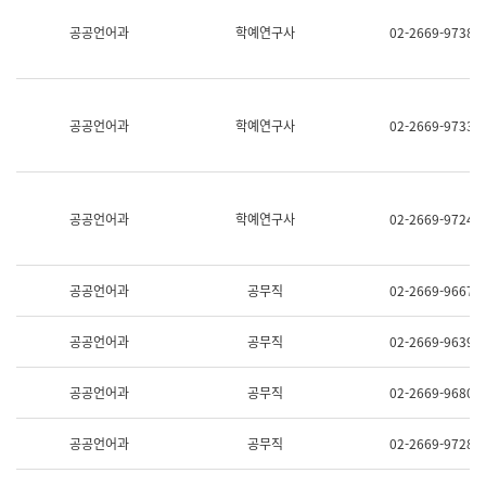
명,
교
공공언어과
학예연구사
02-2669-9738
직
육
위/
연
직
수
급,
과
전
어
공공언어과
학예연구사
02-2669-9733
화,
문
담
연
당
구
업
실
무)
어
공공언어과
학예연구사
02-2669-9724
문
연
구
과
공공언어과
공무직
02-2669-9667
어
문
연
공공언어과
공무직
02-2669-9639
구
과
(사
공공언어과
공무직
02-2669-9680
전
팀)
언
공공언어과
공무직
02-2669-9728
어
정