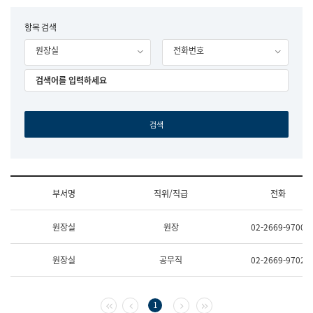
립
국
F
항목 검색
어
o
원
원장실
전화번호
r
조
m
직
도
국
어
원
원
장
기
획
연
수
부서명
직위/직급
전화
부
기
조
획
원장실
원장
02-2669-9700
직
운
및
영
업
과
원장실
공무직
02-2669-9702
무
공
소
공
개
언
(부
어
첫 페이지
이전 페이지
다음 페이지
마지막 페이지
1
서
과