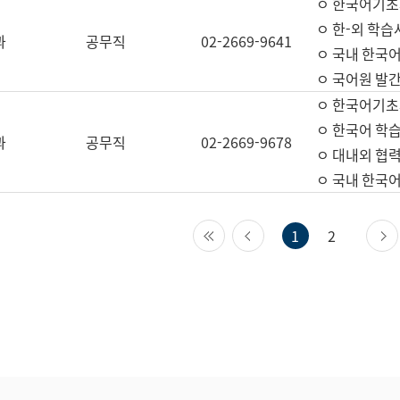
ㅇ 한국어기초
ㅇ 한-외 학습
과
공무직
02-2669-9641
ㅇ 국내 한국
ㅇ 국어원 발간
ㅇ 한국어기초
ㅇ 한국어 학
과
공무직
02-2669-9678
ㅇ 대내외 협력
ㅇ 국내 한국
첫 페이지
이전 페이지
1
2