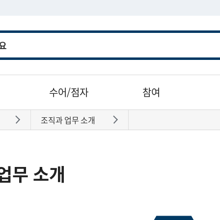
수어/점자
참여
조직과 업무 소개
바로가기
바로가기
업무 소개