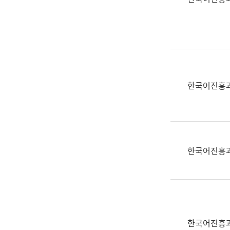
(부
획
서
운
명,
영
직
과
위/
공
직
공
급,
언
한국어진흥
전
어
화,
과
담
교
당
육
업
연
한국어진흥
무)
수
과
어
문
연
구
한국어진흥