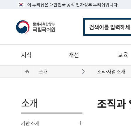
이 누리집은 대한민국 공식 전자정부 누리집입니다.
통
합
검
색
주
지식
개선
교육
메
뉴
현
Home
소개
조직·사업 소개
바로가기
재
위
치:
소개
조직과 
기관 소개