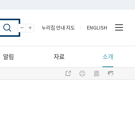
누리집 안내 지도
ENGLISH
전체 
축소
확대
알림
자료
소개
주소 복사
프린트
점자파일 내려받기
점자뷰어 보