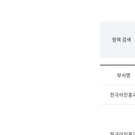
국
립
국
어
원
F
항목 검색
조
o
직
r
도
m
국
어
부서명
원
원
조
장
한국어진흥
직
기
및
획
업
연
무
수
소
부
개
기
한국어진흥