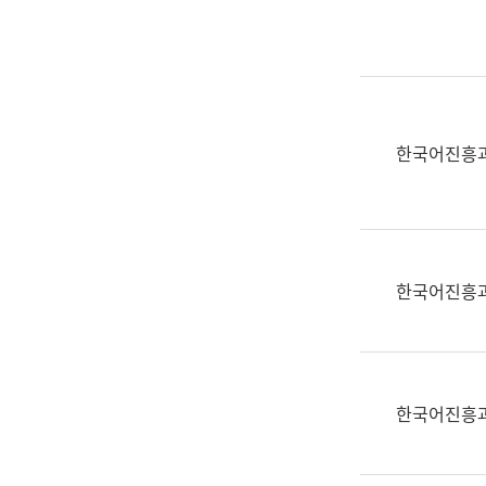
실
어
문
연
구
과
한국어진흥
어
문
연
구
과
한국어진흥
(사
전
팀)
언
어
한국어진흥
정
보
과