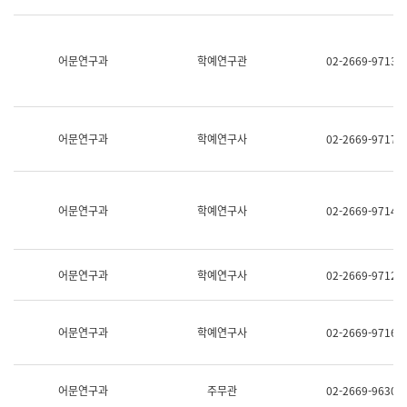
명,
교
직
육
위/
연
직
어문연구과
학예연구관
02-2669-9713
수
급,
과
전
어
화,
문
담
연
당
구
어문연구과
학예연구사
02-2669-9717
업
실
무)
어
문
연
어문연구과
학예연구사
02-2669-9714
구
과
어
문
어문연구과
학예연구사
02-2669-9712
연
구
과
(사
어문연구과
학예연구사
02-2669-9716
전
팀)
언
어
어문연구과
주무관
02-2669-9630
정