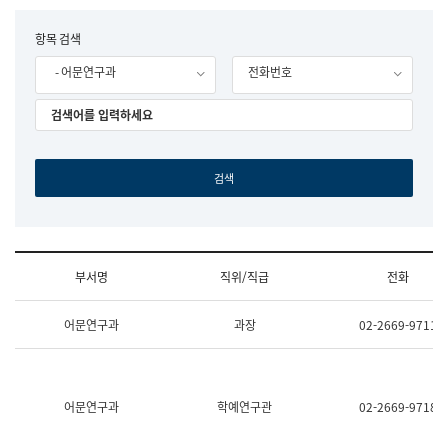
립
국
F
항목 검색
어
o
원
- 어문연구과
전화번호
r
조
m
직
도
국
어
원
원
장
기
획
연
수
부서명
직위/직급
전화
부
기
조
획
어문연구과
과장
02-2669-9711
직
운
및
영
업
과
무
공
소
공
어문연구과
학예연구관
02-2669-9718
개
언
(부
어
서
과