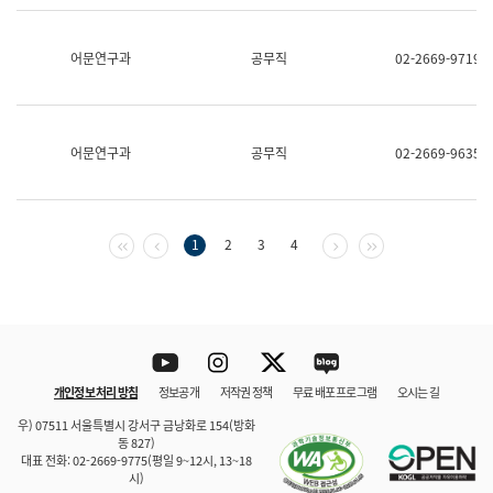
보
과
한
어문연구과
공무직
02-2669-9719
국
어
진
흥
과
어문연구과
공무직
02-2669-9635
수
어
점
자
진
첫 페이지
이전 페이지
다음 페이지
마지막 페이지
1
2
3
4
흥
과
Youtube
Instagram
Twitter
blog
개인정보 처리 방침
정보공개
저작권 정책
무료 배포 프로그램
오시는 길
바로 가기
문체부와 소속기관
우) 07511 서울특별시 강서구 금낭화로 154(방화
동 827)
대표 전화: 02-2669-9775(평일 9~12시, 13~18
시)