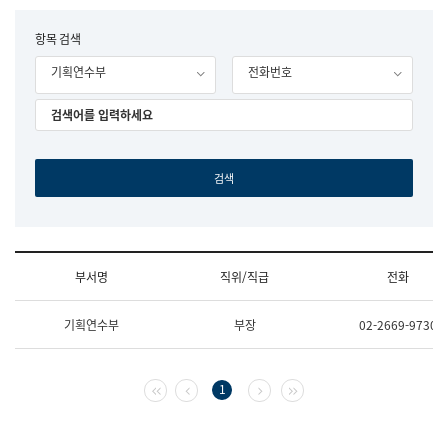
립
국
F
항목 검색
어
o
원
기획연수부
전화번호
r
조
m
직
도
국
어
원
원
장
기
획
연
수
부서명
직위/직급
전화
부
기
조
획
기획연수부
부장
02-2669-9730
직
운
및
영
업
과
무
공
첫 페이지
이전 페이지
다음 페이지
마지막 페이지
1
소
공
개
언
(부
어
서
과