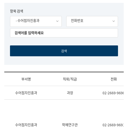
립
국
F
항목 검색
어
o
원
- 수어점자진흥과
전화번호
r
조
m
직
도
국
어
원
원
장
기
획
연
수
부서명
직위/직급
전화
부
기
조
획
수어점자진흥과
과장
02-2669-9690
직
운
및
영
업
과
무
공
소
공
개
언
(부
어
수어점자진흥과
학예연구관
02-2669-9691
서
과