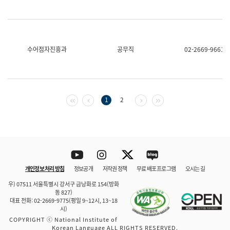
수어점자진흥과
공무직
02-2669-9661
첫 페이지
이전 페이지
다음 페이지
마지막 페이지
1
2
Youtube
Instagram
Twitter
blog
개인정보 처리 방침
정보공개
저작권 정책
무료 배포 프로그램
오시는 길
바로 가기
문체부와 소속기관
우) 07511 서울특별시 강서구 금낭화로 154(방화
동 827)
대표 전화: 02-2669-9775(평일 9~12시, 13~18
시)
COPYRIGHT ⓒ National Institute of
Korean Language ALL RIGHTS RESERVED.