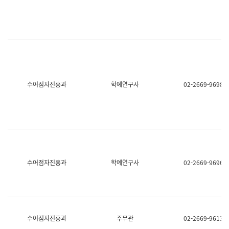
명,
교
직
육
위/
연
직
수
급,
과
전
어
화,
문
담
연
당
구
수어점자진흥과
학예연구사
02-2669-9698
업
실
무)
어
문
연
구
과
어
문
연
수어점자진흥과
학예연구사
02-2669-9696
구
과
(사
전
팀)
언
어
수어점자진흥과
주무관
02-2669-9613
정