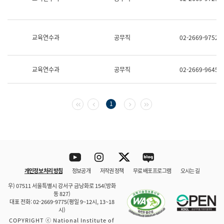
보
과
한
국
교육연수과
공무직
02-2669-9752
어
진
흥
과
교육연수과
공무직
02-2669-9645
수
어
점
자
첫 페이지
이전 페이지
다음 페이지
마지막 페이지
1
진
흥
과
Youtube
Instagram
Twitter
blog
개인정보 처리 방침
정보공개
저작권 정책
무료 배포 프로그램
오시는 길
바로 가기
문체부와 소속기관
우) 07511 서울특별시 강서구 금낭화로 154(방화
동 827)
대표 전화: 02-2669-9775(평일 9~12시, 13~18
시)
COPYRIGHT ⓒ National Institute of