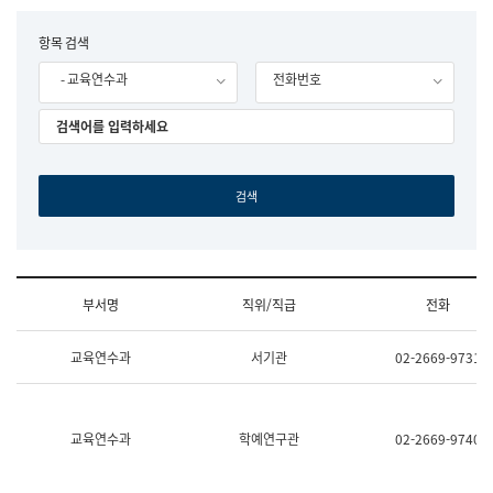
립
국
F
항목 검색
어
o
원
- 교육연수과
전화번호
r
조
m
직
도
국
어
원
원
장
기
획
연
수
부서명
직위/직급
전화
부
기
조
획
교육연수과
서기관
02-2669-9731
직
운
및
영
업
과
무
공
소
공
교육연수과
학예연구관
02-2669-9740
개
언
(부
어
서
과