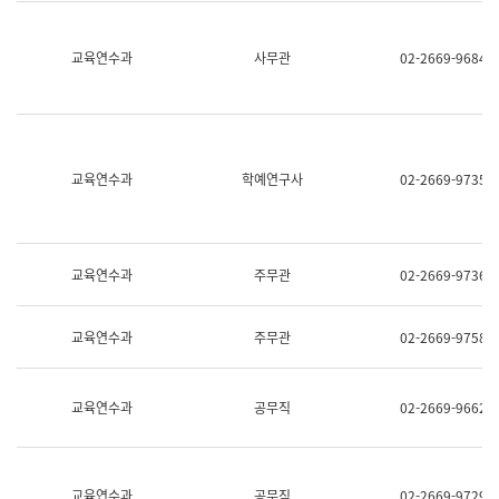
명,
교
직
육
위/
연
교육연수과
사무관
02-2669-9684
직
수
급,
과
전
어
화,
문
담
연
당
구
교육연수과
학예연구사
02-2669-9735
업
실
무)
어
문
연
구
교육연수과
주무관
02-2669-9736
과
어
문
교육연수과
주무관
02-2669-9758
연
구
과
(사
교육연수과
공무직
02-2669-9662
전
팀)
언
어
정
교육연수과
공무직
02-2669-9729