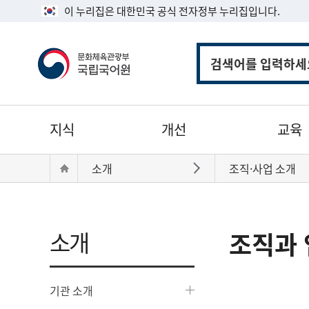
이 누리집은 대한민국 공식 전자정부 누리집입니다.
통
합
검
색
주
지식
개선
교육
메
뉴
현
Home
소개
조직·사업 소개
바로가기
재
위
치:
소개
조직과 
기관 소개