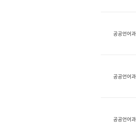
(부
획
서
운
명,
영
직
과
위/
공공언어과
공
직
공
급,
언
전
어
화,
과
담
교
공공언어과
당
육
업
연
무)
수
과
어
문
공공언어과
연
구