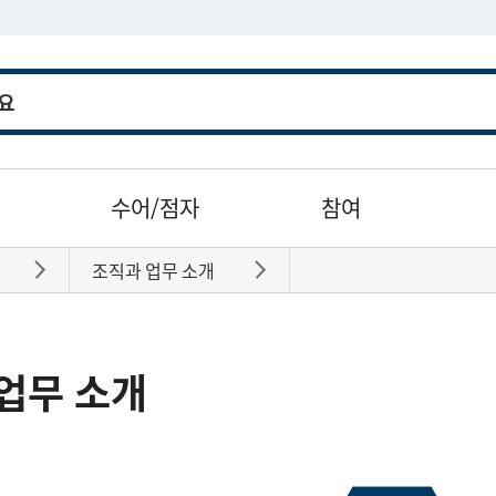
수어/점자
참여
조직과 업무 소개
바로가기
바로가기
업무 소개