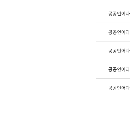
실
어
공공언어과
문
연
구
공공언어과
과
어
문
공공언어과
연
구
공공언어과
과
(사
전
공공언어과
팀)
언
어
정
보
과