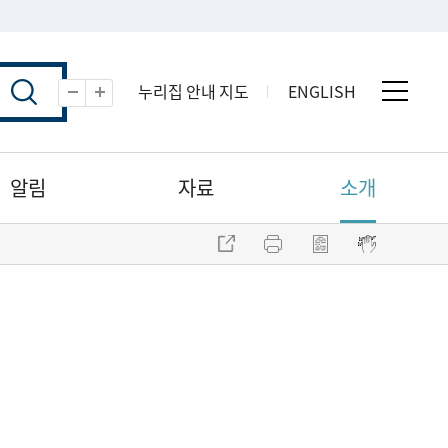
누리집 안내 지도
ENGLISH
전체 
축소
확대
알림
자료
소개
주소 복사
프린트
점자파일 내려받기
점자뷰어 보