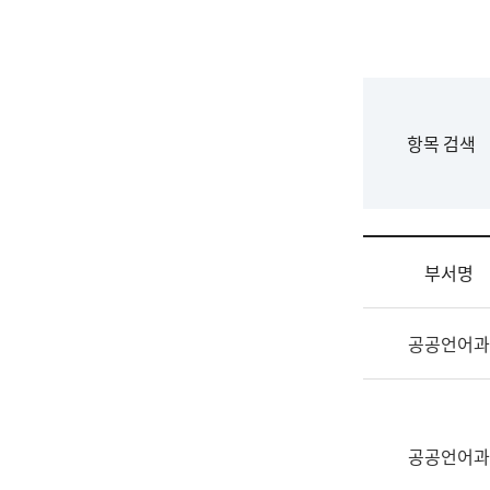
국
립
국
어
원
F
항목 검색
조
o
직
r
도
m
국
어
부서명
원
원
조
장
공공언어과
직
기
및
획
업
연
무
수
소
공공언어과
부
개
기