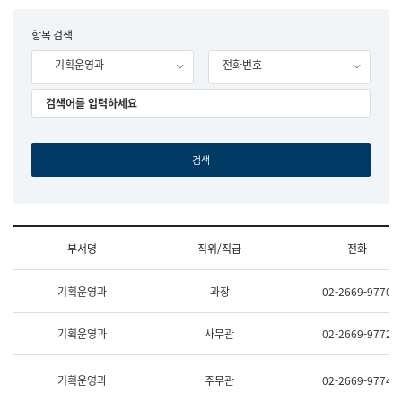
립
국
F
항목 검색
어
o
원
- 기획운영과
전화번호
r
조
m
직
도
국
어
원
원
장
기
획
연
수
부서명
직위/직급
전화
부
기
조
획
기획운영과
과장
02-2669-9770
직
운
및
영
업
과
기획운영과
사무관
02-2669-9772
무
공
소
공
개
언
기획운영과
주무관
02-2669-9774
(부
어
서
과