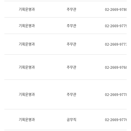
명,
교
직
기획운영과
주무관
02-2669-9780
육
위/
연
직
수
급,
과
기획운영과
주무관
02-2669-9779
전
어
화,
문
담
연
당
기획운영과
주무관
02-2669-9773
구
업
실
무)
어
문
연
기획운영과
주무관
02-2669-9768
구
과
어
문
연
구
기획운영과
주무관
02-2669-9778
과
(사
전
팀)
언
기획운영과
공무직
02-2669-9776
어
정