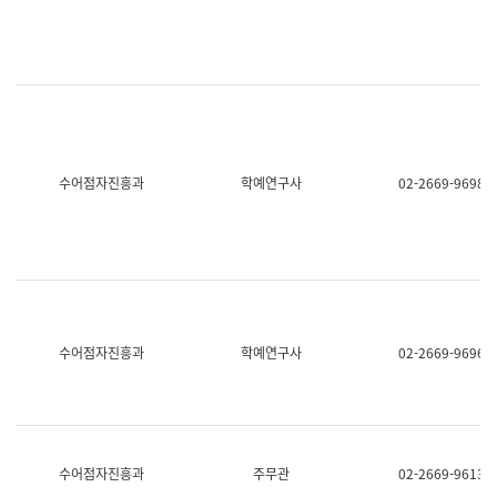
명,
교
직
육
위/
연
직
수
급,
과
전
어
화,
문
담
연
당
구
수어점자진흥과
학예연구사
02-2669-9698
업
실
무)
어
문
연
구
과
어
문
연
수어점자진흥과
학예연구사
02-2669-9696
구
과
(사
전
팀)
언
어
수어점자진흥과
주무관
02-2669-9613
정