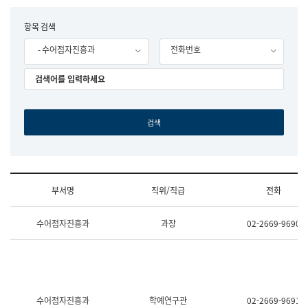
립
국
F
항목 검색
어
o
원
- 수어점자진흥과
전화번호
r
조
m
직
도
국
어
원
원
장
기
획
연
수
부서명
직위/직급
전화
부
기
조
획
수어점자진흥과
과장
02-2669-9690
직
운
및
영
업
과
무
공
소
공
개
언
(부
어
수어점자진흥과
학예연구관
02-2669-9691
서
과