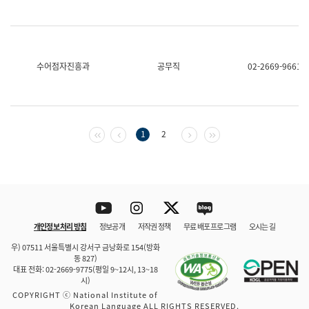
수어점자진흥과
공무직
02-2669-9661
첫 페이지
이전 페이지
다음 페이지
마지막 페이지
1
2
Youtube
Instagram
Twitter
blog
개인정보 처리 방침
정보공개
저작권 정책
무료 배포 프로그램
오시는 길
바로 가기
문체부와 소속기관
우) 07511 서울특별시 강서구 금낭화로 154(방화
동 827)
대표 전화: 02-2669-9775(평일 9~12시, 13~18
시)
COPYRIGHT ⓒ National Institute of
Korean Language ALL RIGHTS RESERVED.