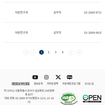
보
과
한
어문연구과
공무직
02-2669-9719
국
어
진
흥
과
어문연구과
공무직
02-2669-9635
수
어
점
자
진
첫 페이지
이전 페이지
다음 페이지
마지막 페이지
1
2
3
4
흥
과
Youtube
Instagram
Twitter
blog
개인정보 처리 방침
정보공개
저작권 정책
무료 배포 프로그램
오시는 길
바로 가기
문체부와 소속기관
우) 07511 서울특별시 강서구 금낭화로 154(방화
동 827)
대표 전화: 02-2669-9775(평일 9~12시, 13~18
시)