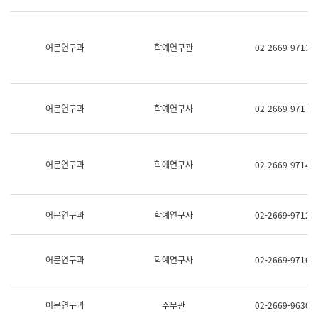
명,
교
직
육
위/
연
직
어문연구과
학예연구관
02-2669-9713
수
급,
과
전
어
화,
문
담
연
당
구
어문연구과
학예연구사
02-2669-9717
업
실
무)
어
문
연
어문연구과
학예연구사
02-2669-9714
구
과
어
문
어문연구과
학예연구사
02-2669-9712
연
구
과
(사
어문연구과
학예연구사
02-2669-9716
전
팀)
언
어
어문연구과
주무관
02-2669-9630
정