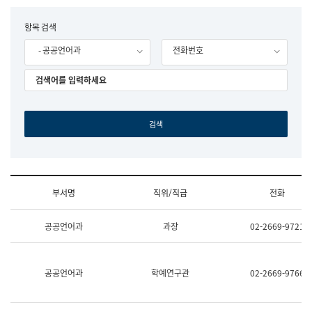
립
국
F
항목 검색
어
o
원
- 공공언어과
전화번호
r
조
m
직
도
국
어
원
원
장
기
획
연
수
부서명
직위/직급
전화
부
기
조
획
공공언어과
과장
02-2669-9721
직
운
및
영
업
과
무
공
공공언어과
학예연구관
02-2669-9766
소
공
개
언
(부
어
서
과