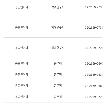
명,
교
공공언어과
학예연구사
02-2669-9738
직
육
위/
연
직
수
급,
과
전
어
공공언어과
학예연구사
02-2669-9733
화,
문
담
연
당
구
업
실
무)
어
공공언어과
학예연구사
02-2669-9724
문
연
구
과
공공언어과
공무직
02-2669-9667
어
문
연
공공언어과
공무직
02-2669-9639
구
과
(사
공공언어과
공무직
02-2669-9680
전
팀)
언
공공언어과
공무직
02-2669-9728
어
정