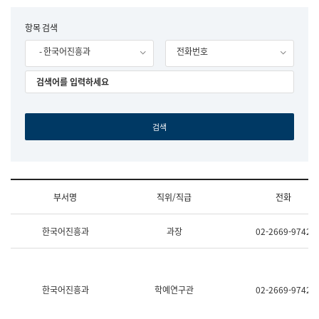
립
국
F
항목 검색
어
o
원
- 한국어진흥과
전화번호
r
조
m
직
도
국
어
원
원
장
기
획
연
수
부서명
직위/직급
전화
부
기
조
획
한국어진흥과
과장
02-2669-9742
직
운
및
영
업
과
무
공
소
공
한국어진흥과
학예연구관
02-2669-9742
개
언
(부
어
서
과