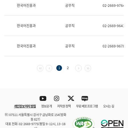
보
한국어진흥과
공무직
02-2669-9764
과
한
국
어
한국어진흥과
공무직
02-2669-9641
진
흥
과
수
한국어진흥과
공무직
02-2669-9678
어
점
자
진
흥
첫 페이지
이전 페이지
다음 페이지
마지막 페이지
1
2
과
Youtube
Instagram
Twitter
blog
개인정보 처리 방침
정보공개
저작권 정책
무료 배포 프로그램
오시는 길
바로 가기
문체부와 소속기관
우) 07511 서울특별시 강서구 금낭화로 154(방화
동 827)
대표 전화: 02-2669-9775(평일 9~12시, 13~18