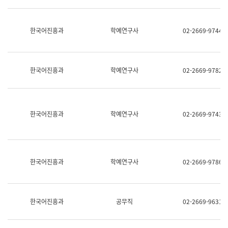
명,
교
직
육
위/
연
한국어진흥과
학예연구사
02-2669-9744
직
수
급,
과
전
어
화,
문
담
연
한국어진흥과
학예연구사
02-2669-9782
당
구
업
실
무)
어
문
연
한국어진흥과
학예연구사
02-2669-9743
구
과
어
문
연
한국어진흥과
학예연구사
02-2669-9786
구
과
(사
전
팀)
한국어진흥과
공무직
02-2669-9631
언
어
정