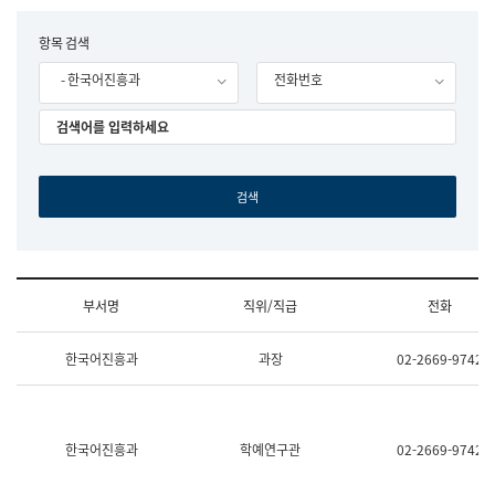
립
국
F
항목 검색
어
o
원
- 한국어진흥과
전화번호
r
조
m
직
도
국
어
원
원
장
기
획
연
수
부서명
직위/직급
전화
부
기
조
획
한국어진흥과
과장
02-2669-9742
직
운
및
영
업
과
무
공
소
공
한국어진흥과
학예연구관
02-2669-9742
개
언
(부
어
서
과