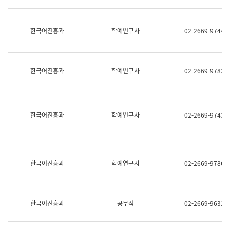
명,
교
직
육
위/
연
한국어진흥과
학예연구사
02-2669-9744
직
수
급,
과
전
어
화,
문
담
연
한국어진흥과
학예연구사
02-2669-9782
당
구
업
실
무)
어
문
연
한국어진흥과
학예연구사
02-2669-9743
구
과
어
문
연
한국어진흥과
학예연구사
02-2669-9786
구
과
(사
전
팀)
한국어진흥과
공무직
02-2669-9631
언
어
정