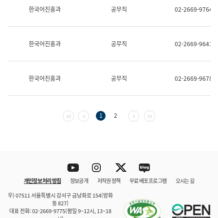
보
한국어진흥과
공무직
02-2669-9764
과
한
국
어
한국어진흥과
공무직
02-2669-9641
진
흥
과
수
한국어진흥과
공무직
02-2669-9678
어
점
자
진
흥
첫 페이지
이전 페이지
다음 페이지
마지막 페이지
1
2
과
Youtube
Instagram
Twitter
blog
개인정보 처리 방침
정보공개
저작권 정책
무료 배포 프로그램
오시는 길
바로 가기
문체부와 소속기관
우) 07511 서울특별시 강서구 금낭화로 154(방화
동 827)
대표 전화: 02-2669-9775(평일 9~12시, 13~18