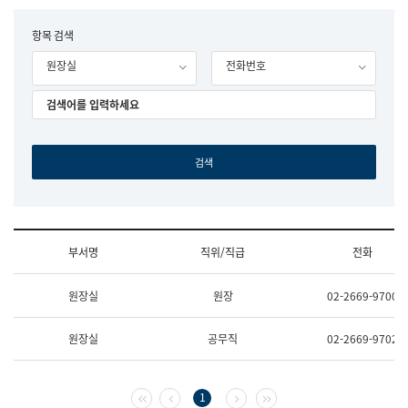
립
국
F
항목 검색
어
o
원
원장실
전화번호
r
조
m
직
도
국
어
원
원
장
기
획
연
수
부서명
직위/직급
전화
부
기
조
획
원장실
원장
02-2669-9700
직
운
및
영
업
과
원장실
공무직
02-2669-9702
무
공
소
공
개
언
(부
어
첫 페이지
이전 페이지
다음 페이지
마지막 페이지
1
서
과