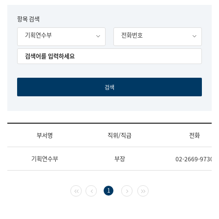
립
국
F
항목 검색
어
o
원
기획연수부
전화번호
r
조
m
직
도
국
어
원
원
장
기
획
연
수
부서명
직위/직급
전화
부
기
조
획
기획연수부
부장
02-2669-9730
직
운
및
영
업
과
무
공
첫 페이지
이전 페이지
다음 페이지
마지막 페이지
1
소
공
개
언
(부
어
서
과