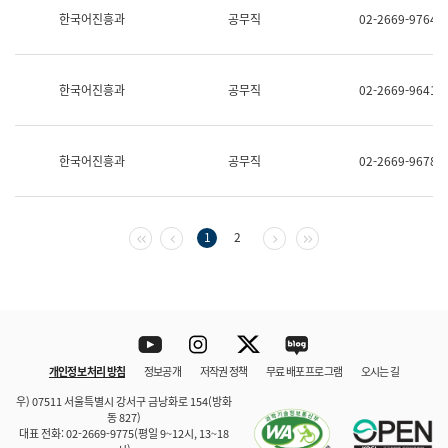
보
한국어진흥과
공무직
02-2669-9764
과
한
국
어
한국어진흥과
공무직
02-2669-9641
진
흥
과
수
한국어진흥과
공무직
02-2669-9678
어
점
자
진
흥
첫 페이지
이전 페이지
다음 페이지
마지막 페이지
1
2
과
Youtube
Instagram
Twitter
blog
개인정보 처리 방침
정보공개
저작권 정책
무료 배포 프로그램
오시는 길
바로 가기
문체부와 소속기관
우) 07511 서울특별시 강서구 금낭화로 154(방화
동 827)
대표 전화: 02-2669-9775(평일 9~12시, 13~18