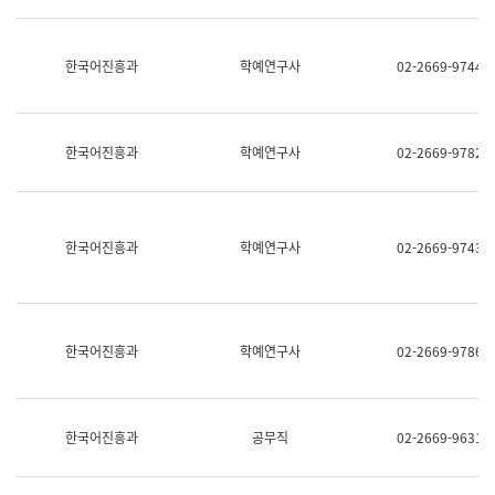
명,
교
직
육
위/
연
한국어진흥과
학예연구사
02-2669-9744
직
수
급,
과
전
어
화,
문
담
연
한국어진흥과
학예연구사
02-2669-9782
당
구
업
실
무)
어
문
연
한국어진흥과
학예연구사
02-2669-9743
구
과
어
문
연
한국어진흥과
학예연구사
02-2669-9786
구
과
(사
전
팀)
한국어진흥과
공무직
02-2669-9631
언
어
정