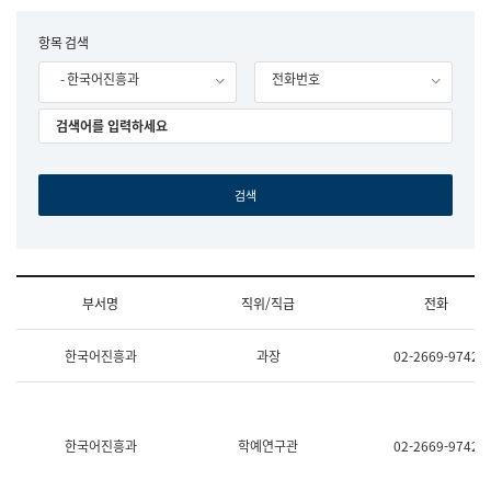
립
국
F
항목 검색
어
o
원
- 한국어진흥과
전화번호
r
조
m
직
도
국
어
원
원
장
기
획
연
수
부서명
직위/직급
전화
부
기
조
획
한국어진흥과
과장
02-2669-9742
직
운
및
영
업
과
무
공
소
공
한국어진흥과
학예연구관
02-2669-9742
개
언
(부
어
서
과