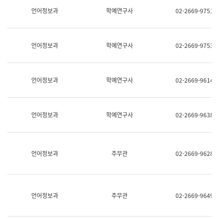
명,
교
언어정보과
학예연구사
02-2669-9751
직
육
위/
연
직
수
급,
과
언어정보과
학예연구사
02-2669-9753
전
어
화,
문
담
연
당
구
언어정보과
학예연구사
02-2669-9614
업
실
무)
어
문
연
언어정보과
학예연구사
02-2669-9638
구
과
어
문
연
언어정보과
주무관
02-2669-9628
구
과
(사
전
팀)
언어정보과
주무관
02-2669-9649
언
어
정