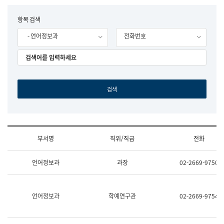
립
국
F
항목 검색
어
o
원
- 언어정보과
전화번호
r
조
m
직
도
국
어
원
원
장
기
획
연
수
부서명
직위/직급
전화
부
기
조
획
언어정보과
과장
02-2669-9750
직
운
및
영
업
과
무
공
언어정보과
학예연구관
02-2669-9754
소
공
개
언
(부
어
서
과