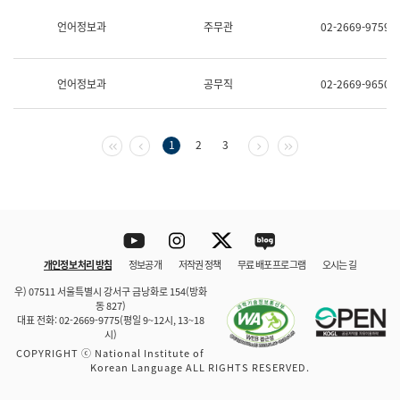
보
과
언어정보과
주무관
02-2669-9759
한
국
어
언어정보과
공무직
02-2669-9650
진
흥
과
수
첫 페이지
이전 페이지
다음 페이지
마지막 페이지
1
2
3
어
점
자
진
흥
과
Youtube
Instagram
Twitter
blog
개인정보 처리 방침
정보공개
저작권 정책
무료 배포 프로그램
오시는 길
바로 가기
문체부와 소속기관
우) 07511 서울특별시 강서구 금낭화로 154(방화
동 827)
대표 전화: 02-2669-9775(평일 9~12시, 13~18
시)
COPYRIGHT ⓒ National Institute of
Korean Language ALL RIGHTS RESERVED.