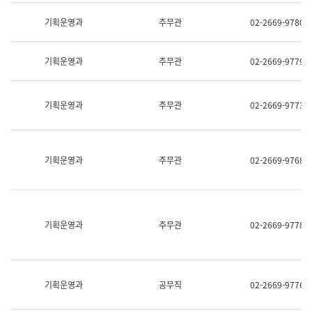
명,
교
직
기획운영과
주무관
02-2669-9780
육
위/
연
직
수
급,
과
기획운영과
주무관
02-2669-9779
전
어
화,
문
담
연
당
기획운영과
주무관
02-2669-9773
구
업
실
무)
어
문
연
기획운영과
주무관
02-2669-9768
구
과
어
문
연
구
기획운영과
주무관
02-2669-9778
과
(사
전
팀)
언
기획운영과
공무직
02-2669-9776
어
정