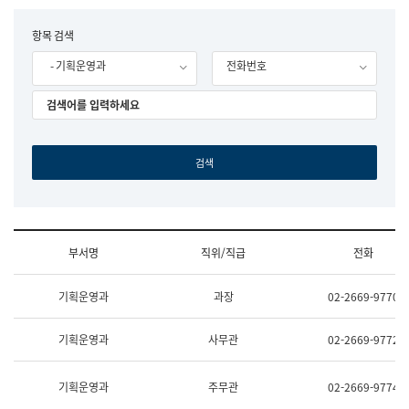
립
국
F
항목 검색
어
o
원
- 기획운영과
전화번호
r
조
m
직
도
국
어
원
원
장
기
획
연
수
부서명
직위/직급
전화
부
기
조
획
기획운영과
과장
02-2669-9770
직
운
및
영
업
과
기획운영과
사무관
02-2669-9772
무
공
소
공
개
언
기획운영과
주무관
02-2669-9774
(부
어
서
과