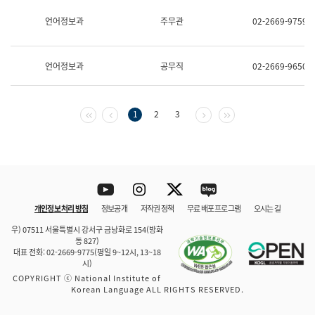
보
과
언어정보과
주무관
02-2669-9759
한
국
어
언어정보과
공무직
02-2669-9650
진
흥
과
수
첫 페이지
이전 페이지
다음 페이지
마지막 페이지
1
2
3
어
점
자
진
흥
과
Youtube
Instagram
Twitter
blog
개인정보 처리 방침
정보공개
저작권 정책
무료 배포 프로그램
오시는 길
바로 가기
문체부와 소속기관
우) 07511 서울특별시 강서구 금낭화로 154(방화
동 827)
대표 전화: 02-2669-9775(평일 9~12시, 13~18
시)
COPYRIGHT ⓒ National Institute of
Korean Language ALL RIGHTS RESERVED.