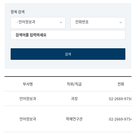
립
국
F
항목 검색
어
o
원
- 언어정보과
전화번호
r
조
m
직
도
국
어
원
원
장
기
획
연
수
부서명
직위/직급
전화
부
기
조
획
언어정보과
과장
02-2669-9750
직
운
및
영
업
과
무
공
언어정보과
학예연구관
02-2669-9754
소
공
개
언
(부
어
서
과