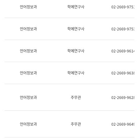
명,
교
언어정보과
학예연구사
02-2669-9751
직
육
위/
연
직
수
급,
과
언어정보과
학예연구사
02-2669-9753
전
어
화,
문
담
연
당
구
언어정보과
학예연구사
02-2669-9614
업
실
무)
어
문
연
언어정보과
학예연구사
02-2669-9638
구
과
어
문
연
언어정보과
주무관
02-2669-9628
구
과
(사
전
팀)
언어정보과
주무관
02-2669-9649
언
어
정