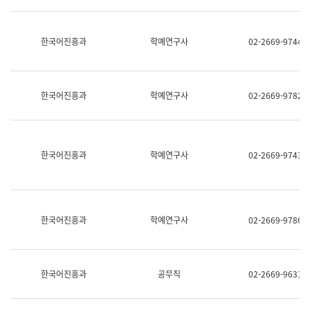
명,
교
직
육
위/
연
한국어진흥과
학예연구사
02-2669-9744
직
수
급,
과
전
어
화,
문
담
연
한국어진흥과
학예연구사
02-2669-9782
당
구
업
실
무)
어
문
연
한국어진흥과
학예연구사
02-2669-9743
구
과
어
문
연
한국어진흥과
학예연구사
02-2669-9786
구
과
(사
전
팀)
한국어진흥과
공무직
02-2669-9631
언
어
정