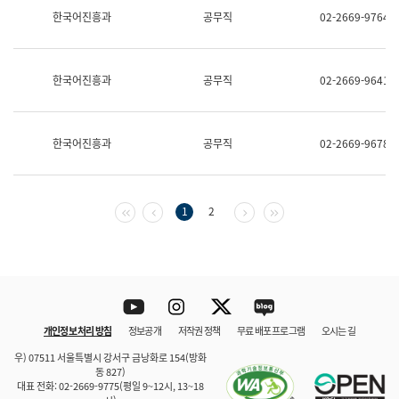
보
한국어진흥과
공무직
02-2669-9764
과
한
국
어
한국어진흥과
공무직
02-2669-9641
진
흥
과
수
한국어진흥과
공무직
02-2669-9678
어
점
자
진
흥
첫 페이지
이전 페이지
다음 페이지
마지막 페이지
1
2
과
Youtube
Instagram
Twitter
blog
개인정보 처리 방침
정보공개
저작권 정책
무료 배포 프로그램
오시는 길
바로 가기
문체부와 소속기관
우) 07511 서울특별시 강서구 금낭화로 154(방화
동 827)
대표 전화: 02-2669-9775(평일 9~12시, 13~18