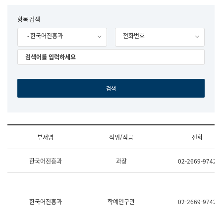
립
국
F
항목 검색
어
o
원
- 한국어진흥과
전화번호
r
조
m
직
도
국
어
원
원
장
기
획
연
수
부서명
직위/직급
전화
부
기
조
획
한국어진흥과
과장
02-2669-9742
직
운
및
영
업
과
무
공
소
공
한국어진흥과
학예연구관
02-2669-9742
개
언
(부
어
서
과