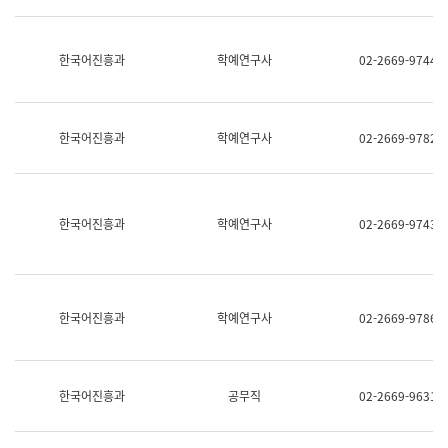
명,
교
직
육
위/
연
한국어진흥과
학예연구사
02-2669-9744
직
수
급,
과
전
어
화,
문
담
연
한국어진흥과
학예연구사
02-2669-9782
당
구
업
실
무)
어
문
연
한국어진흥과
학예연구사
02-2669-9743
구
과
어
문
연
한국어진흥과
학예연구사
02-2669-9786
구
과
(사
전
팀)
한국어진흥과
공무직
02-2669-9631
언
어
정