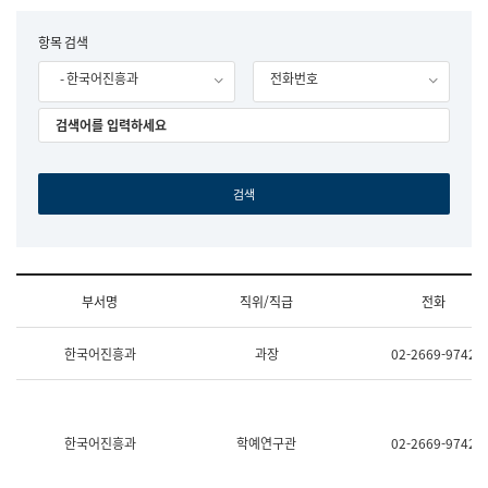
립
국
F
항목 검색
어
o
원
- 한국어진흥과
전화번호
r
조
m
직
도
국
어
원
원
장
기
획
연
수
부서명
직위/직급
전화
부
기
조
획
한국어진흥과
과장
02-2669-9742
직
운
및
영
업
과
무
공
소
공
한국어진흥과
학예연구관
02-2669-9742
개
언
(부
어
서
과