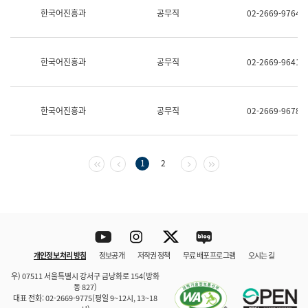
보
한국어진흥과
공무직
02-2669-9764
과
한
국
어
한국어진흥과
공무직
02-2669-9641
진
흥
과
수
한국어진흥과
공무직
02-2669-9678
어
점
자
진
흥
첫 페이지
이전 페이지
다음 페이지
마지막 페이지
1
2
과
Youtube
Instagram
Twitter
blog
개인정보 처리 방침
정보공개
저작권 정책
무료 배포 프로그램
오시는 길
바로 가기
문체부와 소속기관
우) 07511 서울특별시 강서구 금낭화로 154(방화
동 827)
대표 전화: 02-2669-9775(평일 9~12시, 13~18