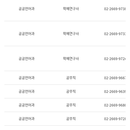
명,
교
공공언어과
학예연구사
02-2669-9738
직
육
위/
연
직
수
급,
과
전
어
공공언어과
학예연구사
02-2669-9733
화,
문
담
연
당
구
업
실
무)
어
공공언어과
학예연구사
02-2669-9724
문
연
구
과
공공언어과
공무직
02-2669-9667
어
문
연
공공언어과
공무직
02-2669-9639
구
과
(사
공공언어과
공무직
02-2669-9680
전
팀)
언
공공언어과
공무직
02-2669-9728
어
정