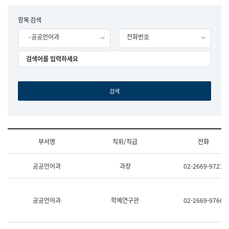
립
국
F
항목 검색
어
o
원
- 공공언어과
전화번호
r
조
m
직
도
국
어
원
원
장
기
획
연
수
부서명
직위/직급
전화
부
기
조
획
공공언어과
과장
02-2669-9721
직
운
및
영
업
과
무
공
공공언어과
학예연구관
02-2669-9766
소
공
개
언
(부
어
서
과