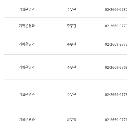
명,
교
직
기획운영과
주무관
02-2669-9780
육
위/
연
직
수
급,
과
기획운영과
주무관
02-2669-9779
전
어
화,
문
담
연
당
기획운영과
주무관
02-2669-9773
구
업
실
무)
어
문
연
기획운영과
주무관
02-2669-9768
구
과
어
문
연
구
기획운영과
주무관
02-2669-9778
과
(사
전
팀)
언
기획운영과
공무직
02-2669-9776
어
정