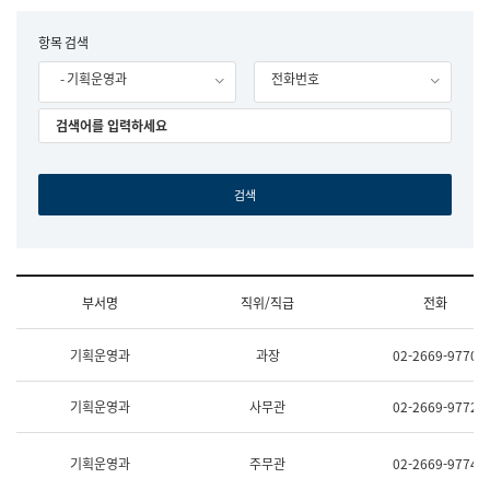
립
국
F
항목 검색
어
o
원
- 기획운영과
전화번호
r
조
m
직
도
국
어
원
원
장
기
획
연
수
부서명
직위/직급
전화
부
기
조
획
기획운영과
과장
02-2669-9770
직
운
및
영
업
과
기획운영과
사무관
02-2669-9772
무
공
소
공
개
언
기획운영과
주무관
02-2669-9774
(부
어
서
과