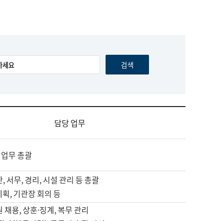
담당 업무
 업무 총괄
, 서무, 경리, 시설 관리 등 총괄
계획, 기관장 회의 등
원 채용, 상훈·징계, 복무 관리