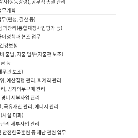
 감사(행동강령), 공무직 총괄 관리
 업무계획
업무(편성, 결산 등)
, 성과관리(통합재정사업평가 등)
 국어정책과 협조 업무
, 건강보험
 출납, 지출 업무(지출관 보조)
금 등
재무관 보조)
, 예산집행 관리, 회계직 관리
관리, 법적의무구매 관리
본경비 세부사업 관리
설, 국유재산 관리, 에너지 관리
(시설·미화)
사관리 세부사업 관리
및 안전한국훈련 등 재난 관련 업무