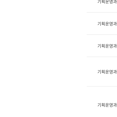
기획운영과
(부
획
서
운
명,
영
직
기획운영과
과
위/
공
직
공
급,
언
기획운영과
전
어
화,
과
담
교
당
육
기획운영과
업
연
무)
수
과
어
문
기획운영과
연
구