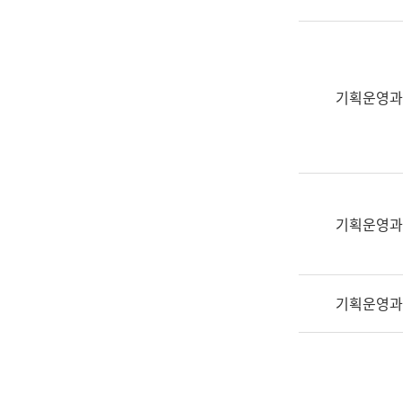
실
어
문
연
구
기획운영과
과
어
문
연
구
과
기획운영과
(사
전
팀)
기획운영과
언
어
정
보
과