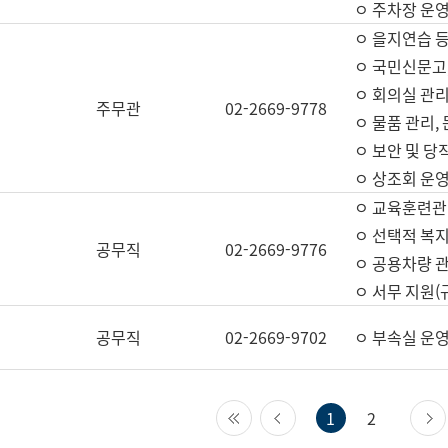
ㅇ 주차장 운
ㅇ 을지연습 
ㅇ 국민신문고,
ㅇ 회의실 관리
주무관
02-2669-9778
ㅇ 물품 관리,
ㅇ 보안 및 당
ㅇ 상조회 운
ㅇ 교육훈련관
ㅇ 선택적 복지
공무직
02-2669-9776
ㅇ 공용차량 관
ㅇ 서무 지원(
공무직
02-2669-9702
ㅇ 부속실 운
첫 페이지
이전 페이지
1
2