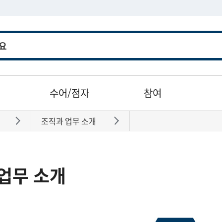
수어/점자
참여
조직과 업무 소개
바로가기
바로가기
업무 소개