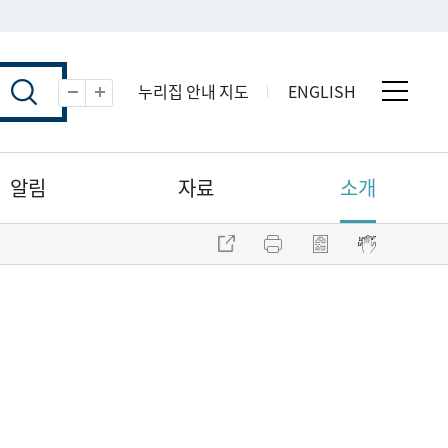
누리집 안내 지도
ENGLISH
전체 
축소
확대
알림
자료
소개
주소 복사
프린트
점자파일 내려받기
점자뷰어 보