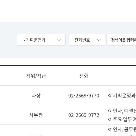
- 기획운영과
전화번호
직위/직급
전화
과장
02-2669-9770
ㅇ 기획운영과
ㅇ 인사, 예결산
사무관
02-2669-9772
ㅇ 주요 업무 
ㅇ 인사, 공무