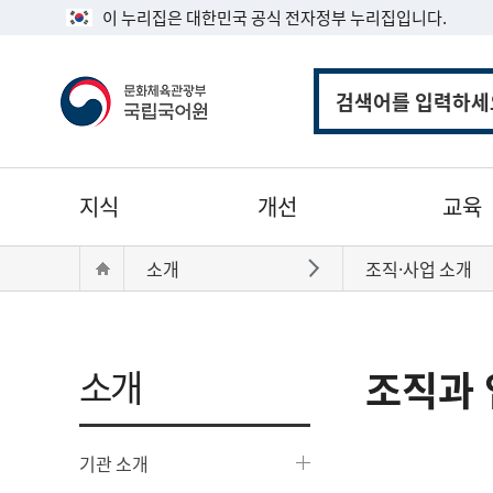
이 누리집은 대한민국 공식 전자정부 누리집입니다.
통
합
검
색
주
지식
개선
교육
메
뉴
현
Home
소개
조직·사업 소개
바로가기
재
위
치:
소개
조직과 
기관 소개