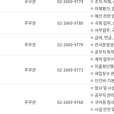
주무관
02-2669-9774
ㅇ 조직·직제,
ㅇ 자체평가,
ㅇ 예산 관련 
주무관
02-2669-9780
ㅇ 국회 업무
ㅇ 서무업무,
ㅇ 급여, 연금
주무관
02-2669-9779
ㅇ 관서운영경비
ㅇ 공무직 퇴직
ㅇ 계약 업무(
ㅇ 지출원인행위
주무관
02-2669-9773
ㅇ 세입징수 
ㅇ 인건비·기
ㅇ 청사 및 시
ㅇ 공무직 관리
주무관
02-2669-9768
ㅇ 국어원 청
ㅇ 시설 안전 