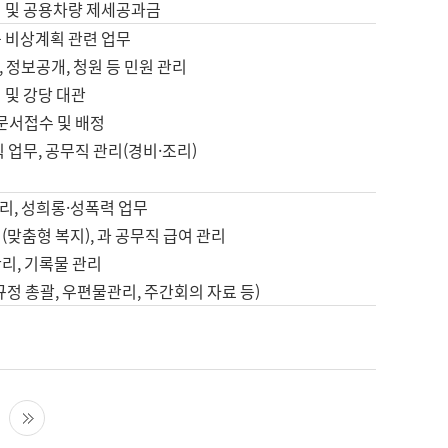
영 및 공용차량 제세공과금
등 비상계획 관련 업무
 정보공개, 청원 등 민원 관리
 및 강당 대관
 문서접수 및 배정
직 업무, 공무직 관리(경비·조리)
영
리, 성희롱·성폭력 업무
(맞춤형 복지), 과 공무직 급여 관리
리, 기록물 관리
규정 총괄, 우편물관리, 주간회의 자료 등)
영
다음 페이지
마지막 페이지