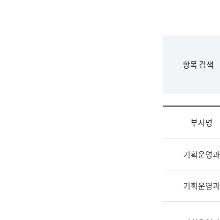
국
립
국
어
원
F
항목 검색
조
o
직
r
도
m
국
어
부서명
원
원
조
장
기획운영과
직
기
및
획
업
연
기획운영과
무
수
소
부
개
기